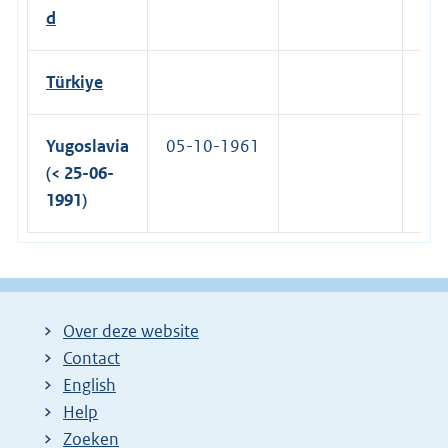
d
Türkiye
25-
Yugoslavia
05-10-1961
(< 25-06-
1991)
Over deze website
Contact
English
Help
Zoeken