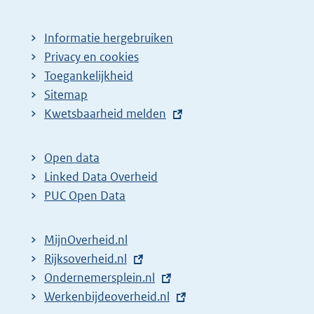
Informatie hergebruiken
Privacy en cookies
Toegankelijkheid
Sitemap
E
Kwetsbaarheid melden
x
t
Open data
e
Linked Data Overheid
r
PUC Open Data
n
e
MijnOverheid.nl
l
E
Rijksoverheid.nl
(
i
x
E
Ondernemersplein.nl
e
(
n
t
x
E
Werkenbijdeoverheid.nl
x
e
(
k