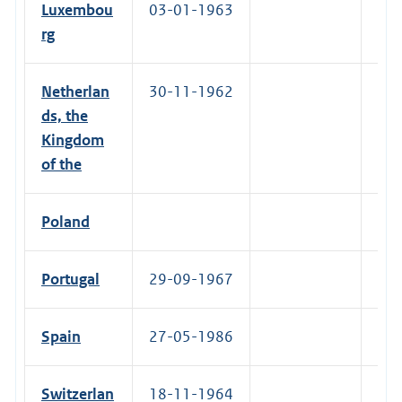
Luxembou
03-01-1963
13-
rg
Netherlan
30-11-1962
20-
ds, the
Kingdom
of the
Poland
26-
Portugal
29-09-1967
06-
Spain
27-05-1986
22-
Switzerlan
18-11-1964
09-