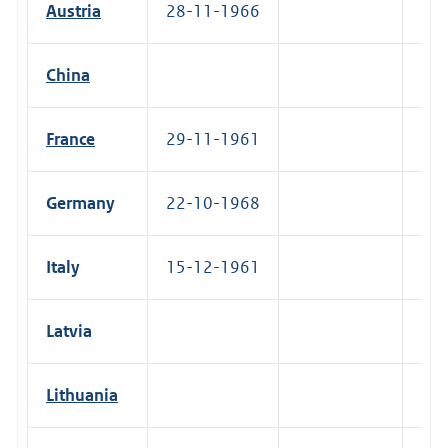
Austria
28-11-1966
12-
China
France
29-11-1961
11-
Germany
22-10-1968
19-
Italy
15-12-1961
22-
Latvia
24-
Lithuania
23-