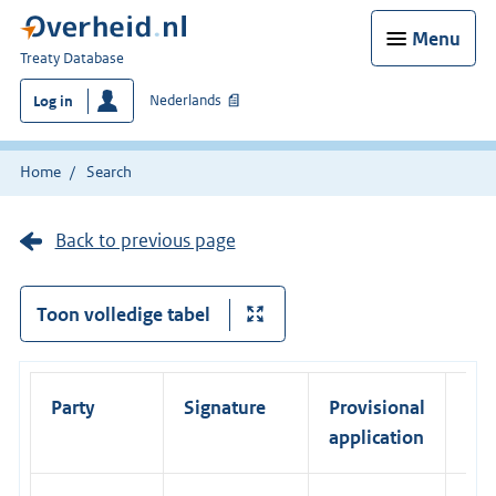
Menu
You
Treaty Database
are
Nederlands
Log in
here:
Home
Search
Back to previous page
Toon volledige tabel
Party
Signature
Provisional
Rat
application