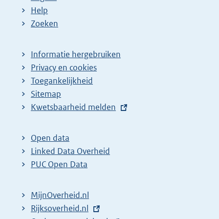
Help
Zoeken
Informatie hergebruiken
Privacy en cookies
Toegankelijkheid
Sitemap
E
Kwetsbaarheid melden
x
t
Open data
e
Linked Data Overheid
r
PUC Open Data
n
e
MijnOverheid.nl
l
E
Rijksoverheid.nl
(
i