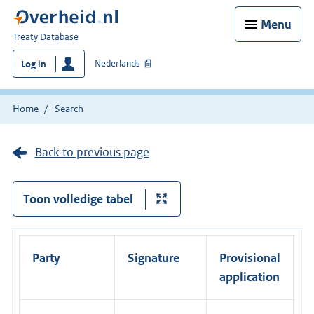
Menu
You
Treaty Database
are
Nederlands
Log in
here:
Home
Search
Back to previous page
Toon volledige tabel
Party
Signature
Provisional
R
application