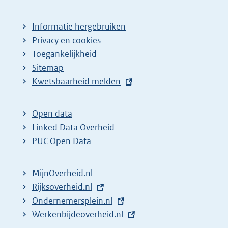
Informatie hergebruiken
Privacy en cookies
Toegankelijkheid
Sitemap
E
Kwetsbaarheid melden
x
t
Open data
e
Linked Data Overheid
r
PUC Open Data
n
e
MijnOverheid.nl
l
E
Rijksoverheid.nl
(
i
x
E
Ondernemersplein.nl
e
(
n
t
x
E
Werkenbijdeoverheid.nl
x
e
(
k
e
t
x
t
x
e