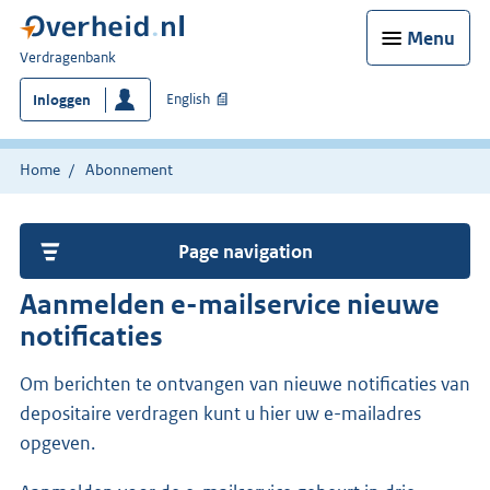
Menu
U
Verdragenbank
bent
English
Inloggen
hier:
Home
Abonnement
Page navigation
Aanmelden e-mailservice nieuwe
notificaties
Om berichten te ontvangen van nieuwe notificaties van
depositaire verdragen kunt u hier uw e-mailadres
opgeven.