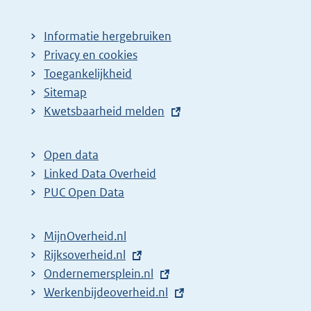
Informatie hergebruiken
Privacy en cookies
Toegankelijkheid
Sitemap
E
Kwetsbaarheid melden
x
t
Open data
e
Linked Data Overheid
r
PUC Open Data
n
e
MijnOverheid.nl
l
E
Rijksoverheid.nl
(
i
x
E
Ondernemersplein.nl
e
(
n
t
x
E
Werkenbijdeoverheid.nl
x
e
(
k
e
t
x
t
x
e