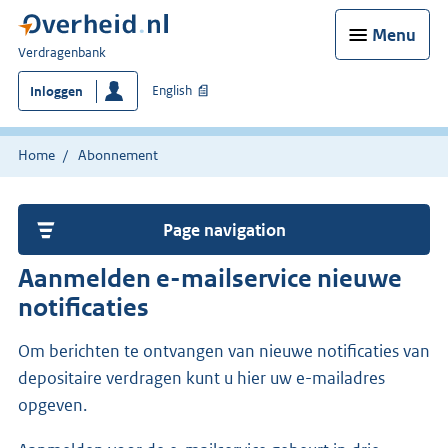
Menu
U
Verdragenbank
bent
English
Inloggen
hier:
Home
Abonnement
Page navigation
Aanmelden e-mailservice nieuwe
notificaties
Om berichten te ontvangen van nieuwe notificaties van
depositaire verdragen kunt u hier uw e-mailadres
opgeven.