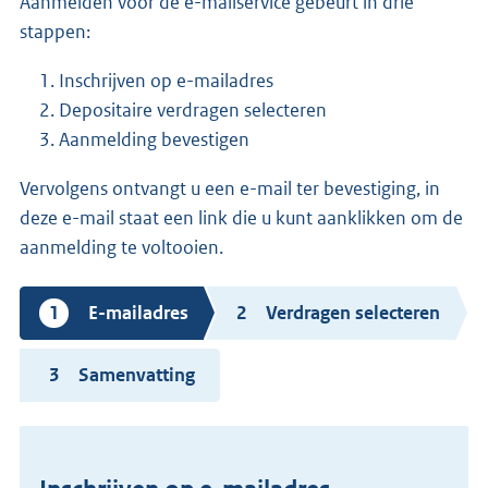
Aanmelden voor de e-mailservice gebeurt in drie
stappen:
Inschrijven op e-mailadres
Depositaire verdragen selecteren
Aanmelding bevestigen
Vervolgens ontvangt u een e-mail ter bevestiging, in
deze e-mail staat een link die u kunt aanklikken om de
aanmelding te voltooien.
Huidige
E-mailadres
Verdragen selecteren
stap
Samenvatting