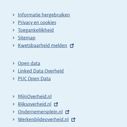
Informatie hergebruiken
Privacy en cookies
Toegankelijkheid
Sitemap
E
Kwetsbaarheid melden
x
t
Open data
e
Linked Data Overheid
r
PUC Open Data
n
e
MijnOverheid.nl
l
E
Rijksoverheid.nl
(
i
x
E
Ondernemersplein.nl
e
(
n
t
x
E
Werkenbijdeoverheid.nl
x
e
(
k
e
t
x
t
x
e