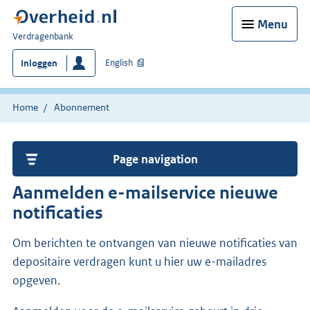
Menu
U
Verdragenbank
bent
English
Inloggen
hier:
Home
Abonnement
Page navigation
Aanmelden e-mailservice nieuwe
notificaties
Om berichten te ontvangen van nieuwe notificaties van
depositaire verdragen kunt u hier uw e-mailadres
opgeven.