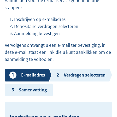
Aanmelden voor de e-mailservice gebeurt in drie
stappen:
Inschrijven op e-mailadres
Depositaire verdragen selecteren
Aanmelding bevestigen
Vervolgens ontvangt u een e-mail ter bevestiging, in
deze e-mail staat een link die u kunt aanklikken om de
aanmelding te voltooien.
Huidige
E-mailadres
Verdragen selecteren
stap
Samenvatting