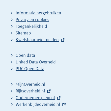
Informatie hergebruiken
Privacy en cookies
Toegankelijkheid
Sitemap
E
Kwetsbaarheid melden
x
t
Open data
e
Linked Data Overheid
r
PUC Open Data
n
e
MijnOverheid.nl
l
E
Rijksoverheid.nl
(
i
x
E
Ondernemersplein.nl
e
(
n
t
x
E
Werkenbijdeoverheid.nl
x
e
(
k
e
t
x
t
x
e