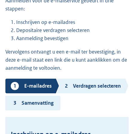
Aanmelden voor de e-mailservice gebeurt in drie
stappen:
Inschrijven op e-mailadres
Depositaire verdragen selecteren
Aanmelding bevestigen
Vervolgens ontvangt u een e-mail ter bevestiging, in
deze e-mail staat een link die u kunt aanklikken om de
aanmelding te voltooien.
Huidige
E-mailadres
Verdragen selecteren
stap
Samenvatting