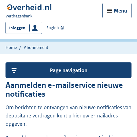
Menu
U
Verdragenbank
bent
English
Inloggen
hier:
Home
Abonnement
Page navigation
Aanmelden e-mailservice nieuwe
notificaties
Om berichten te ontvangen van nieuwe notificaties van
depositaire verdragen kunt u hier uw e-mailadres
opgeven.