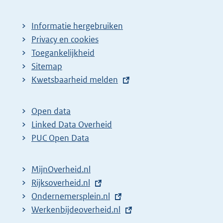
Informatie hergebruiken
Privacy en cookies
Toegankelijkheid
Sitemap
E
Kwetsbaarheid melden
x
t
Open data
e
Linked Data Overheid
r
PUC Open Data
n
e
MijnOverheid.nl
l
E
Rijksoverheid.nl
(
i
x
E
Ondernemersplein.nl
e
(
n
t
x
E
Werkenbijdeoverheid.nl
x
e
(
k
e
t
x
t
x
e