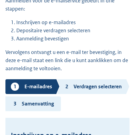
Aanmelden voor de e-mailservice gebeurt in drie
stappen:
Inschrijven op e-mailadres
Depositaire verdragen selecteren
Aanmelding bevestigen
Vervolgens ontvangt u een e-mail ter bevestiging, in
deze e-mail staat een link die u kunt aanklikken om de
aanmelding te voltooien.
Huidige
E-mailadres
Verdragen selecteren
stap
Samenvatting