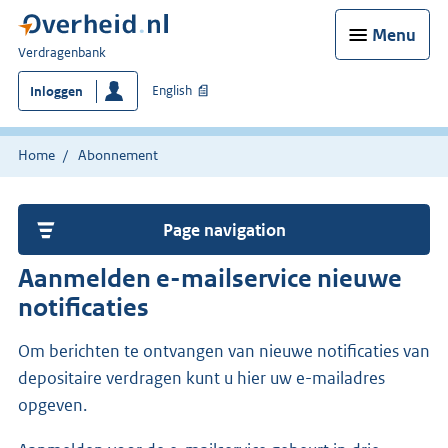
Menu
U
Verdragenbank
bent
English
Inloggen
hier:
Home
Abonnement
Page navigation
Aanmelden e-mailservice nieuwe
notificaties
Om berichten te ontvangen van nieuwe notificaties van
depositaire verdragen kunt u hier uw e-mailadres
opgeven.