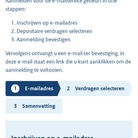
Aanmelden voor de e-mailservice gebeurt in drie
stappen:
Inschrijven op e-mailadres
Depositaire verdragen selecteren
Aanmelding bevestigen
Vervolgens ontvangt u een e-mail ter bevestiging, in
deze e-mail staat een link die u kunt aanklikken om de
aanmelding te voltooien.
Huidige
E-mailadres
Verdragen selecteren
stap
Samenvatting