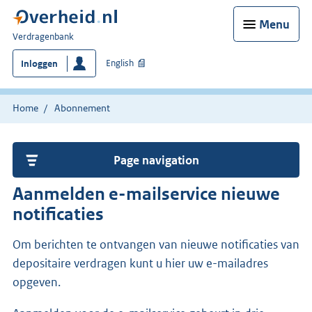
Menu
U
Verdragenbank
bent
English
Inloggen
hier:
Home
Abonnement
Page navigation
Aanmelden e-mailservice nieuwe
notificaties
Om berichten te ontvangen van nieuwe notificaties van
depositaire verdragen kunt u hier uw e-mailadres
opgeven.