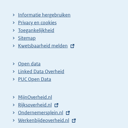
Informatie hergebruiken
Privacy en cookies
Toegankelijkheid
Sitemap
E
Kwetsbaarheid melden
x
t
Open data
e
Linked Data Overheid
r
PUC Open Data
n
e
MijnOverheid.nl
l
E
Rijksoverheid.nl
(
i
x
E
Ondernemersplein.nl
e
(
n
t
x
E
Werkenbijdeoverheid.nl
x
e
(
k
e
t
x
t
x
e