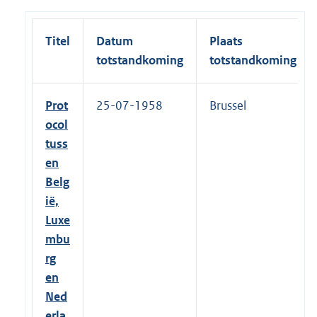
Titel
Datum
Plaats
totstandkoming
totstandkoming
Prot
25-07-1958
Brussel
ocol
tuss
en
Belg
ië,
Luxe
mbu
rg
en
Ned
erla