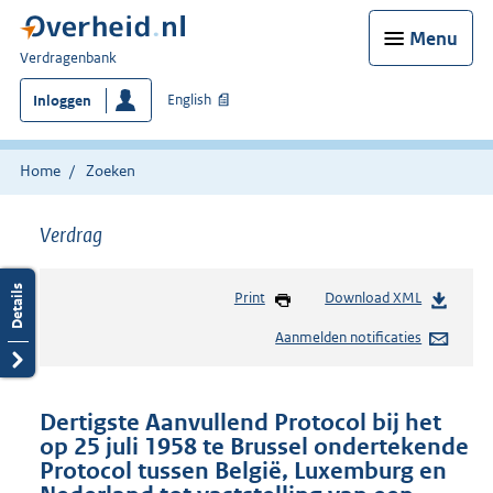
Menu
U
Verdragenbank
bent
English
Inloggen
hier:
Home
Zoeken
Verdrag
Print
Download XML
Aanmelden notificaties
Dertigste Aanvullend Protocol bij het
op 25 juli 1958 te Brussel ondertekende
Protocol tussen België, Luxemburg en