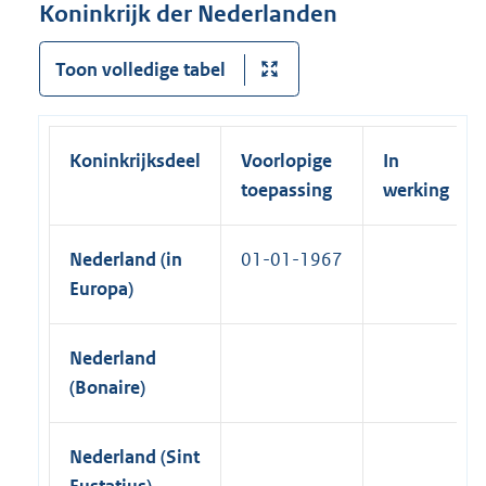
k
t
Koninkrijk der Nederlanden
i
n
)
e
n
e
r
Toon volledige tabel
k
l
n
)
i
e
n
l
Koninkrijksdeel
Voorlopige
In
k
i
toepassing
werking
)
n
k
Nederland (in
01-01-1967
)
Europa)
Nederland
(Bonaire)
Nederland (Sint
Eustatius)