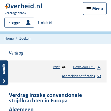
Menu
U
Verdragenbank
bent
English
Inloggen
hier:
Home
Zoeken
Verdrag
Print
Download XML
Aanmelden notificaties
Verdrag inzake conventionele
strijdkrachten in Europa
Algemeen