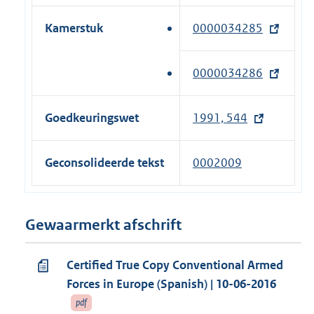
n
l
r
k
i
Kamerstuk
0000034285
(
n
)
n
e
e
k
x
l
0000034286
(
)
t
i
e
e
n
x
Goedkeuringswet
1991, 544
r
k
t
n
)
e
e
Geconsolideerde tekst
0002009
r
l
n
i
e
n
Gewaarmerkt afschrift
l
k
i
)
n
Certified True Copy Conventional Armed
k
Forces in Europe (Spanish) | 10-06-2016
)
pdf