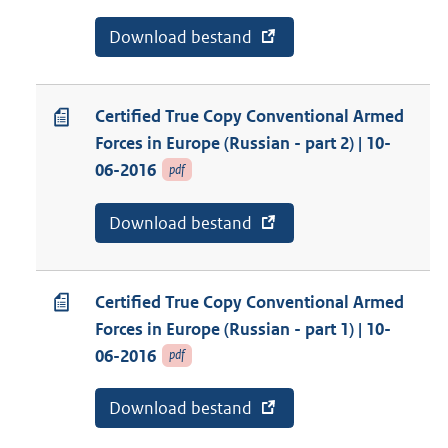
E
Download bestand
v
x
a
t
n
e
a
r
b
Certified True Copy Conventional Armed
n
o
Forces in Europe (Russian - part 2) | 10-
e
n
l
n
06-2016
pdf
i
e
n
m
k
e
E
Download bestand
v
:
n
x
a
t
t
n
:
e
a
C
r
b
Certified True Copy Conventional Armed
e
n
o
r
Forces in Europe (Russian - part 1) | 10-
e
n
t
l
n
06-2016
pdf
i
i
e
f
n
m
i
k
e
E
Download bestand
v
e
:
n
x
a
d
t
t
n