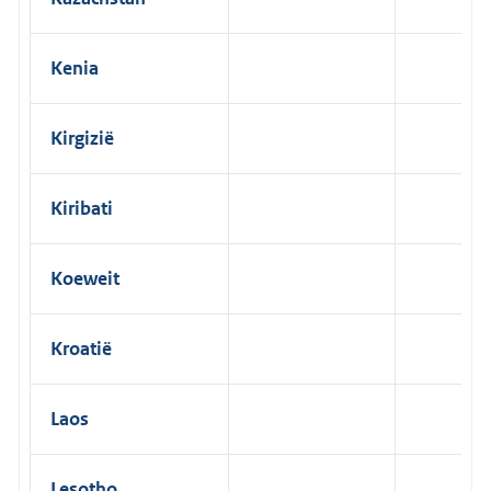
Kenia
Kirgizië
Kiribati
Koeweit
Kroatië
Laos
Lesotho