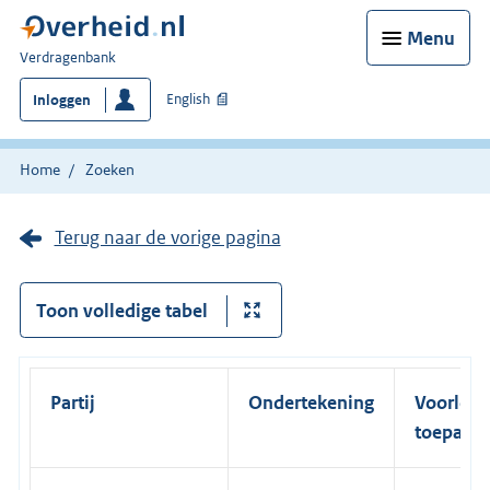
Menu
U
Verdragenbank
bent
English
Inloggen
hier:
Home
Zoeken
Terug naar de vorige pagina
Toon volledige tabel
Partij
Ondertekening
Voorlopi
toepassi