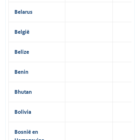
Belarus
België
Belize
Benin
Bhutan
Bolivia
Bosnië en