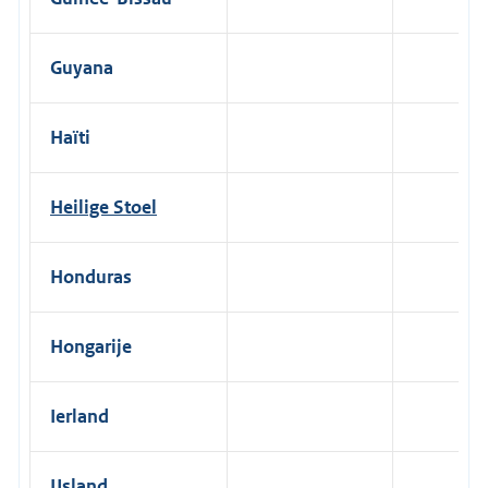
Guyana
Haïti
Heilige Stoel
Honduras
Hongarije
Ierland
IJsland