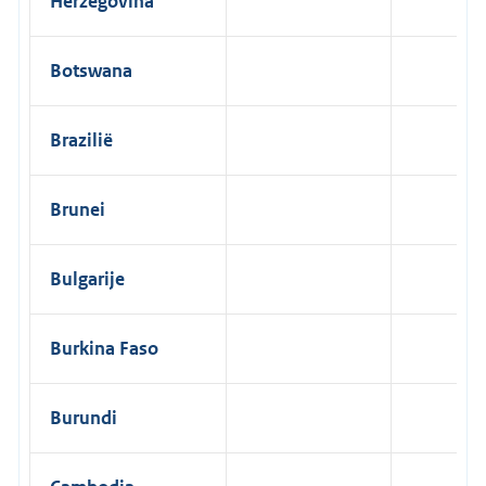
Herzegovina
Botswana
Brazilië
Brunei
Bulgarije
Burkina Faso
Burundi