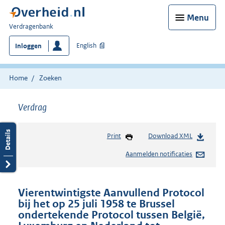
Menu
U
Verdragenbank
bent
English
Inloggen
hier:
Home
Zoeken
Verdrag
Print
Download XML
Aanmelden notificaties
Vierentwintigste Aanvullend Protocol
bij het op 25 juli 1958 te Brussel
ondertekende Protocol tussen België,