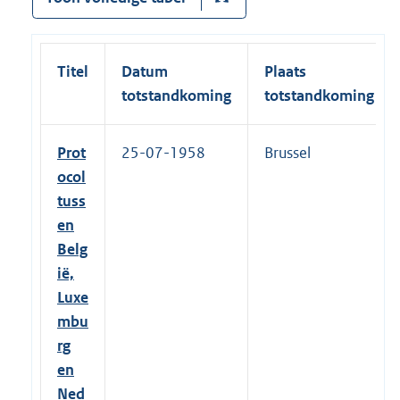
Titel
Datum
Plaats
totstandkoming
totstandkoming
Prot
25-07-1958
Brussel
ocol
tuss
en
Belg
ië,
Luxe
mbu
rg
en
Ned