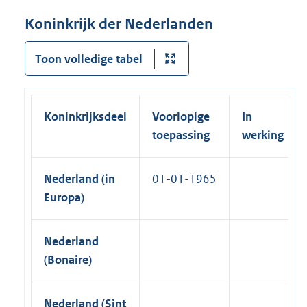
x
l
r
k
t
Koninkrijk der Nederlanden
i
n
)
e
n
e
r
Toon volledige tabel
k
l
n
)
i
e
n
l
Koninkrijksdeel
Voorlopige
In
k
i
toepassing
werking
)
n
k
Nederland (in
01-01-1965
)
Europa)
Nederland
(Bonaire)
Nederland (Sint