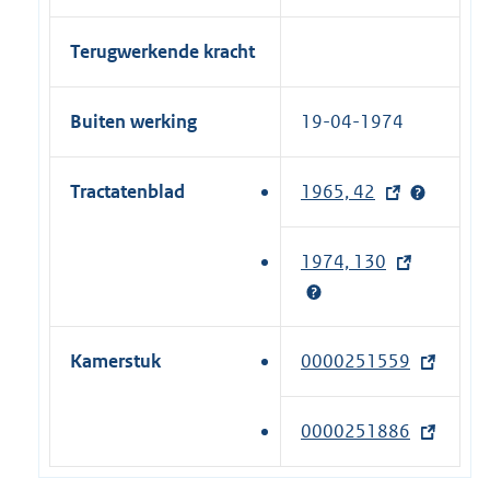
Terugwerkende kracht
Buiten werking
19-04-1974
Tractatenblad
1965, 42
(
e
x
1974, 130
(
t
e
e
x
r
t
Kamerstuk
0000251559
(
n
e
e
e
r
x
l
0000251886
(
n
t
i
e
e
e
n