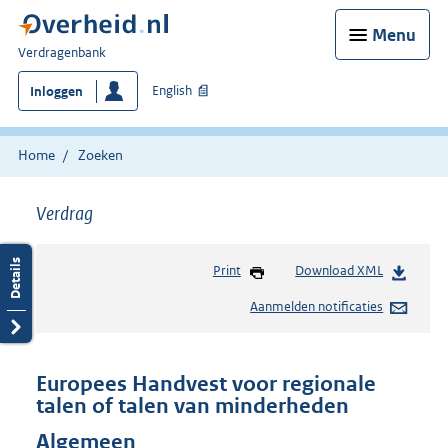
Menu
U
Verdragenbank
bent
English
Inloggen
hier:
Home
Zoeken
Verdrag
Print
Download XML
Aanmelden notificaties
Europees Handvest voor regionale
talen of talen van minderheden
Algemeen