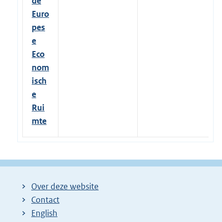
de
Euro
pes
e
Eco
nom
isch
e
Rui
mte
Over deze website
Contact
English