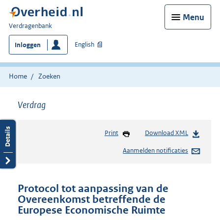
Menu
U
Verdragenbank
bent
English
Inloggen
hier:
Home
Zoeken
Verdrag
Print
Download XML
Aanmelden notificaties
Protocol tot aanpassing van de
Overeenkomst betreffende de
Europese Economische Ruimte