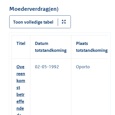
Moederverdrag(en)
Toon volledige tabel
Titel
Datum
Plaats
totstandkoming
totstandkoming
Ove
02-05-1992
Oporto
reen
kom
st
betr
effe
nde