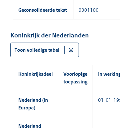
e
e
k
x
l
Geconsolideerde tekst
0001100
r
)
t
i
n
e
n
e
r
k
Koninkrijk der Nederlanden
l
n
)
i
e
Toon volledige tabel
n
l
k
i
)
n
Koninkrijksdeel
Voorlopige
In werking
k
toepassing
)
Nederland (in
01-01-1994
Europa)
Nederland