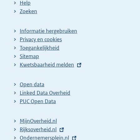
Help
Zoeken
Informatie hergebruiken
Privacy en cookies
Toegankelijkheid
Sitemap
E
Kwetsbaarheid melden
x
t
Open data
e
Linked Data Overheid
r
PUC Open Data
n
e
MijnOverheid.nl
l
E
Rijksoverheid.nl
(
i
x
E
Ondernemersplein.nl
e
(