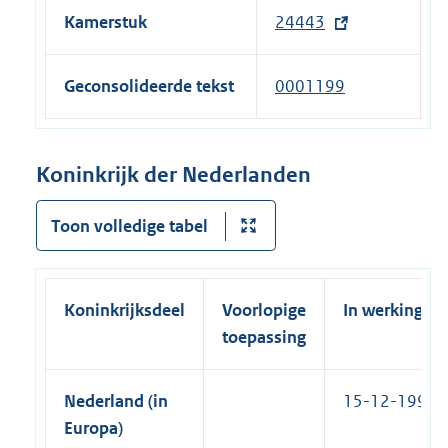
n
t
n
Kamerstuk
24443
(
e
e
k
e
l
r
)
x
i
Geconsolideerde tekst
0001199
n
t
n
e
e
k
l
r
)
Koninkrijk der Nederlanden
i
n
n
e
Toon volledige tabel
k
l
)
i
n
Koninkrijksdeel
Voorlopige
In werking
k
toepassing
)
Nederland (in
15-12-1995
Europa)