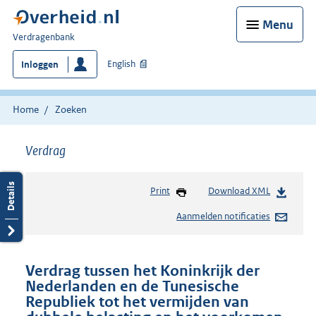
Menu
U
Verdragenbank
bent
English
Inloggen
hier:
Home
Zoeken
Verdrag
Print
Download XML
Aanmelden notificaties
Verdrag tussen het Koninkrijk der
Nederlanden en de Tunesische
Republiek tot het vermijden van