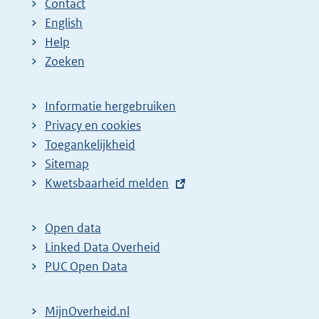
Contact
English
Help
Zoeken
Informatie hergebruiken
Privacy en cookies
Toegankelijkheid
Sitemap
E
Kwetsbaarheid melden
x
t
Open data
e
Linked Data Overheid
r
PUC Open Data
n
e
MijnOverheid.nl
l