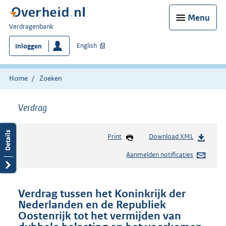
Menu
U
Verdragenbank
bent
English
Inloggen
hier:
Home
Zoeken
Verdrag
Print
Download XML
Aanmelden notificaties
Verdrag tussen het Koninkrijk der
Nederlanden en de Republiek
Oostenrijk tot het vermijden van