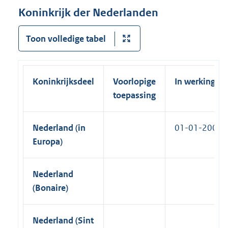
r
n
Koninkrijk der Nederlanden
l
n
k
i
e
)
Toon volledige tabel
n
l
k
i
)
n
Koninkrijksdeel
Voorlopige
In werking
k
toepassing
)
Nederland (in
01-01-2003
Europa)
Nederland
(Bonaire)
Nederland (Sint