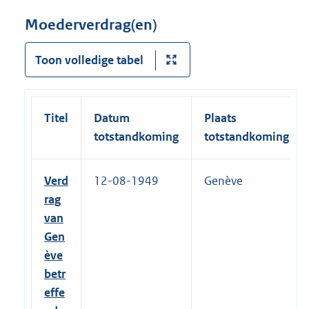
Moederverdrag(en)
Toon volledige tabel
Titel
Datum
Plaats
totstandkoming
totstandkoming
Verd
12-08-1949
Genève
rag
van
Gen
ève
betr
effe