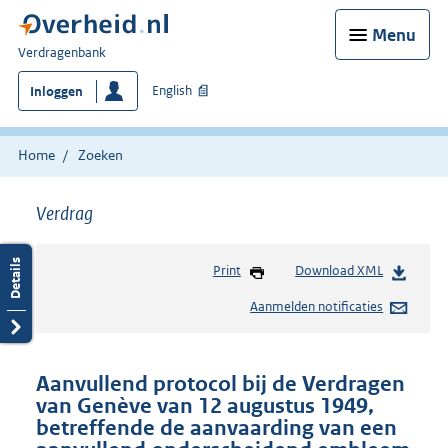
Menu
U
Verdragenbank
bent
English
Inloggen
hier:
Home
Zoeken
Verdrag
Print
Download XML
Aanmelden notificaties
Aanvullend protocol bij de Verdragen
van Genève van 12 augustus 1949,
betreffende de aanvaarding van een