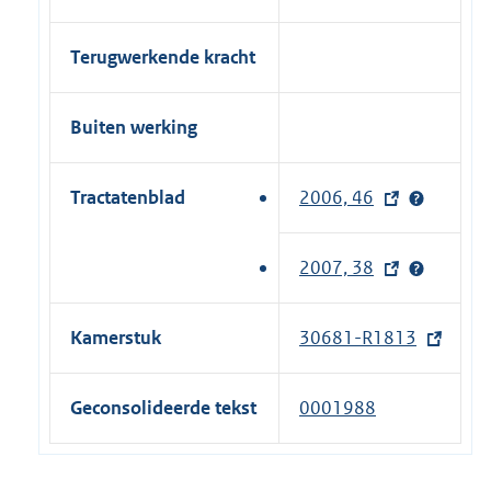
Terugwerkende kracht
Buiten werking
Tractatenblad
2006, 46
(
e
x
2007, 38
(
t
e
e
x
Kamerstuk
30681-R1813
(
r
t
e
n
e
x
e
Geconsolideerde tekst
0001988
r
t
l
n
e
i
e
r