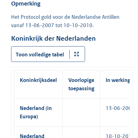
n
Opmerking
l
n
k
i
e
Het Protocol gold voor de Nederlandse Antillen
)
n
l
vanaf 13-06-2007 tot 10-10-2010.
k
i
)
Koninkrijk der Nederlanden
n
k
Toon volledige tabel
)
Koninkrijksdeel
Voorlopige
In werking
toepassing
Nederland (in
13-06-2007
Europa)
Nederland
10-10-2010