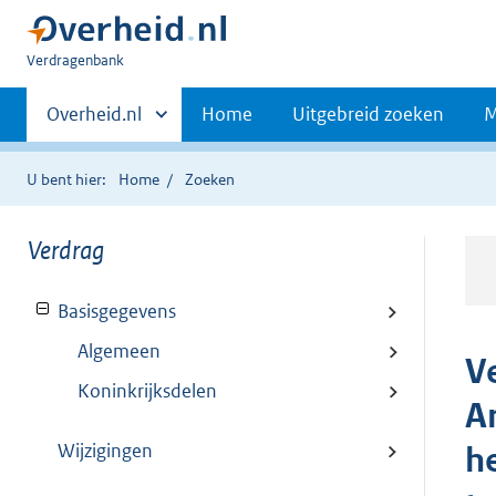
U
Verdragenbank
bent
Primaire
hier:
Andere
Overheid.nl
Home
Uitgebreid zoeken
M
sites
navigatie
binnen
U bent hier:
Home
Zoeken
Verdrag
Basisgegevens
Algemeen
V
Koninkrijksdelen
A
Wijzigingen
h