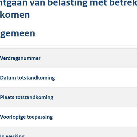
ntgaan van belasting met betrek
nkomen
lgemeen
Verdragsnummer
Datum totstandkoming
Plaats totstandkoming
Voorlopige toepassing
In werking