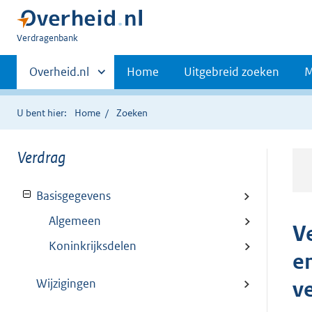
U
Verdragenbank
bent
Primaire
hier:
Andere
Overheid.nl
Home
Uitgebreid zoeken
M
sites
navigatie
binnen
U bent hier:
Home
Zoeken
Verdrag
Basisgegevens
Algemeen
V
Koninkrijksdelen
e
Wijzigingen
v