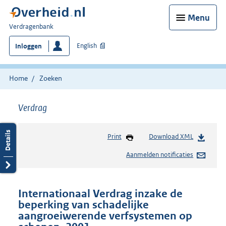
Menu
U
Verdragenbank
bent
English
Inloggen
hier:
Home
Zoeken
Verdrag
Print
Download XML
Aanmelden notificaties
Internationaal Verdrag inzake de
beperking van schadelijke
aangroeiwerende verfsystemen op