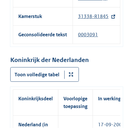
r
k
t
i
n
)
e
n
e
Kamerstuk
31338-R1845
(
r
k
l
e
n
)
i
x
e
Geconsolideerde tekst
0003091
n
t
l
k
e
i
)
r
n
Koninkrijk der Nederlanden
n
k
e
)
Toon volledige tabel
l
i
n
Koninkrijksdeel
Voorlopige
In werking
k
toepassing
)
Nederland (in
17-09-2008