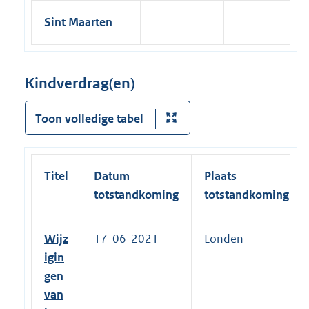
Sint Maarten
Kindverdrag(en)
Toon volledige tabel
Titel
Datum
Plaats
totstandkoming
totstandkoming
Wijz
17-06-2021
Londen
igin
gen
van