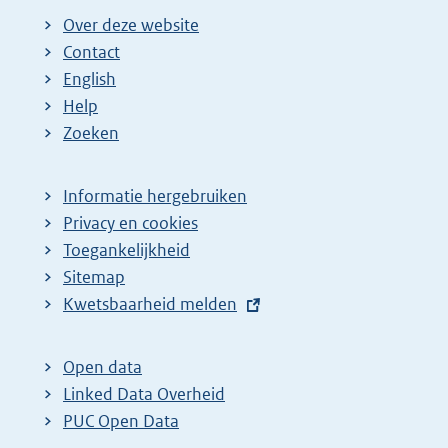
Over deze website
Contact
English
Help
Zoeken
Informatie hergebruiken
Privacy en cookies
Toegankelijkheid
Sitemap
E
Kwetsbaarheid melden
x
t
Open data
e
Linked Data Overheid
r
PUC Open Data
n