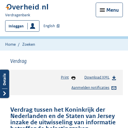
Menu
U
Verdragenbank
bent
English
Inloggen
hier:
Home
Zoeken
Verdrag
Print
Download XML
Aanmelden notificaties
Verdrag tussen het Koninkrijk der
Nederlanden en de Staten van Jersey
inzake de uitwisseling van informatie