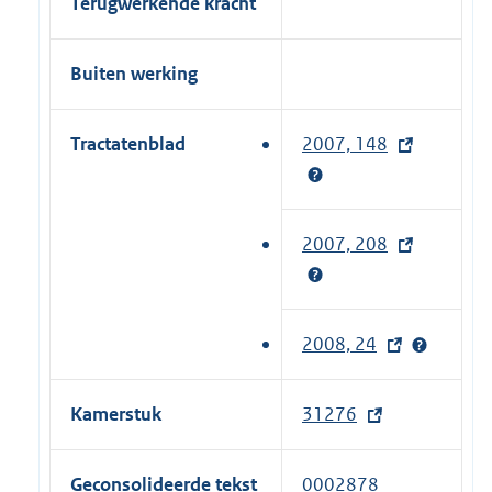
Terugwerkende kracht
Buiten werking
Tractatenblad
2007, 148
(
e
x
t
2007, 208
(
e
e
r
x
n
t
2008, 24
(
e
e
e
l
r
x
i
Kamerstuk
31276
(
n
t
n
e
e
e
k
x
l
Geconsolideerde tekst
0002878