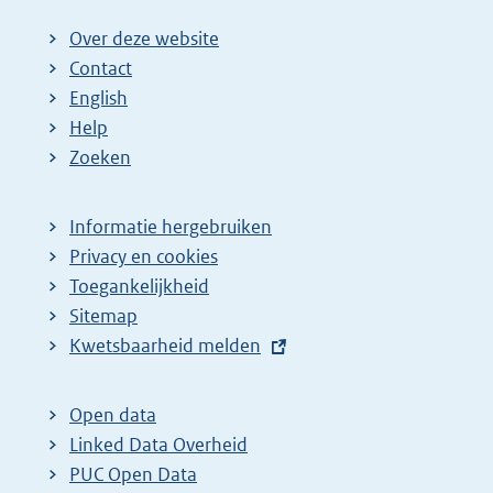
Over deze website
Contact
English
Help
Zoeken
Informatie hergebruiken
Privacy en cookies
Toegankelijkheid
Sitemap
E
Kwetsbaarheid melden
x
t
Open data
e
Linked Data Overheid
r
PUC Open Data