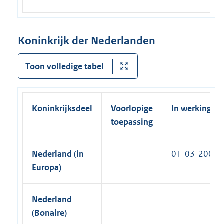
r
)
t
i
n
e
n
e
r
k
Koninkrijk der Nederlanden
l
n
)
i
e
Toon volledige tabel
n
l
k
i
)
n
Koninkrijksdeel
Voorlopige
In werking
k
toepassing
)
Nederland (in
01-03-2008
Europa)
Nederland
(Bonaire)