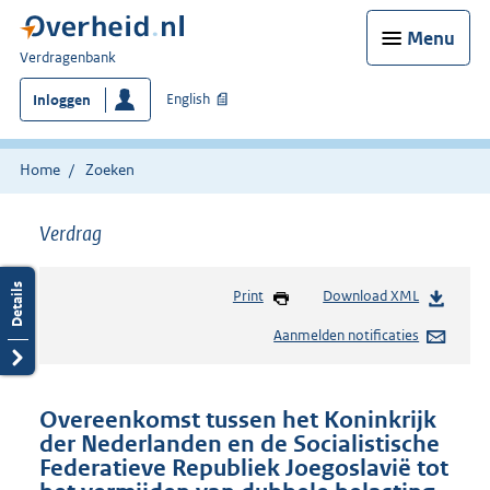
Menu
U
Verdragenbank
bent
English
Inloggen
hier:
Home
Zoeken
Verdrag
Print
Download XML
Aanmelden notificaties
Overeenkomst tussen het Koninkrijk
der Nederlanden en de Socialistische
Federatieve Republiek Joegoslavië tot