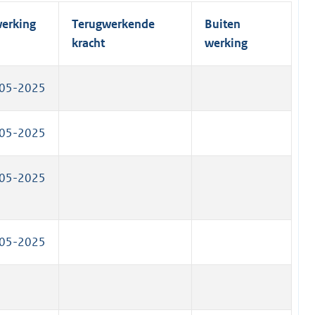
l
k
i
werking
Terugwerkende
Buiten
)
n
kracht
werking
k
)
05-2025
05-2025
05-2025
05-2025