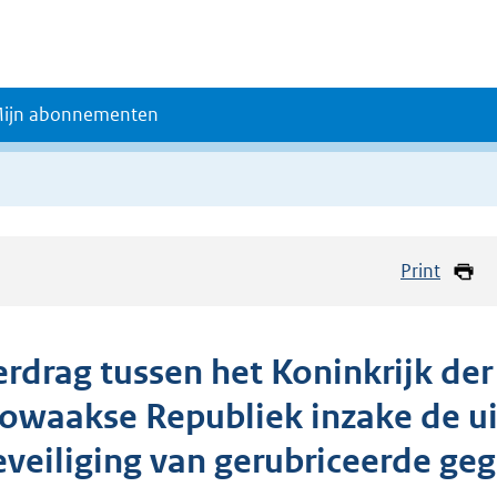
ijn abonnementen
Print
erdrag tussen het Koninkrijk de
lowaakse Republiek inzake de ui
eveiliging van gerubriceerde ge