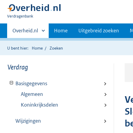
U
Verdragenbank
bent
Primaire
hier:
Andere
Overheid.nl
Home
Uitgebreid zoeken
M
sites
navigatie
binnen
U bent hier:
Home
Zoeken
Verdrag
Basisgegevens
Algemeen
V
Koninkrijksdelen
S
Wijzigingen
b