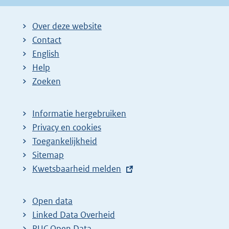
Over deze website
Contact
English
Help
Zoeken
Informatie hergebruiken
Privacy en cookies
Toegankelijkheid
Sitemap
E
Kwetsbaarheid melden
x
t
Open data
e
Linked Data Overheid
r
PUC Open Data