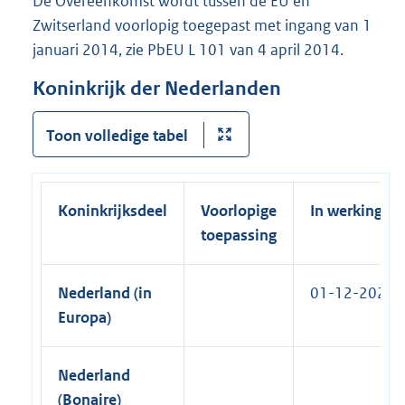
De Overeenkomst wordt tussen de EU en
)
n
l
Zwitserland voorlopig toegepast met ingang van 1
k
i
januari 2014, zie PbEU L 101 van 4 april 2014.
)
n
Koninkrijk der Nederlanden
k
)
Toon volledige tabel
Koninkrijksdeel
Voorlopige
In werking
toepassing
Nederland (in
01-12-2025
Europa)
Nederland
(Bonaire)