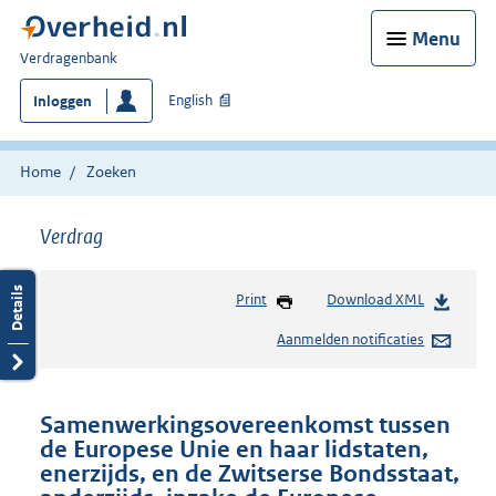
Menu
U
Verdragenbank
bent
English
Inloggen
hier:
Home
Zoeken
Verdrag
Print
Download XML
Aanmelden notificaties
Samenwerkingsovereenkomst tussen
de Europese Unie en haar lidstaten,
enerzijds, en de Zwitserse Bondsstaat,