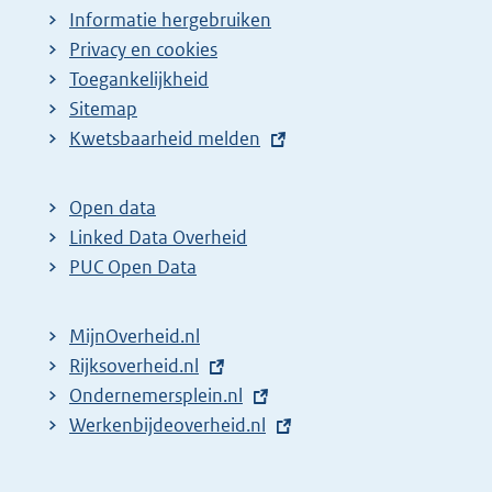
Informatie hergebruiken
Privacy en cookies
Toegankelijkheid
Sitemap
E
Kwetsbaarheid melden
x
t
Open data
e
Linked Data Overheid
r
PUC Open Data
n
e
MijnOverheid.nl
l
E
Rijksoverheid.nl
(
i
x
E
Ondernemersplein.nl
e
(
n
t
x
E
Werkenbijdeoverheid.nl
x
e
(
k
e
t
x
t
x
e
:
r
e
t
e
t
x