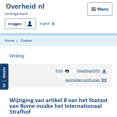
Menu
U
Verdragenbank
bent
English
Inloggen
hier:
Home
Zoeken
Verdrag
Print
Download XML
Aanmelden notificaties
Wijziging van artikel 8 van het Statuut
van Rome inzake het Internationaal
Strafhof