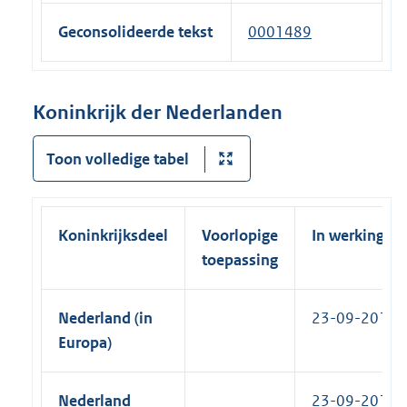
n
)
e
n
e
Geconsolideerde tekst
0001489
r
k
l
n
)
i
e
n
Koninkrijk der Nederlanden
l
k
i
)
Toon volledige tabel
n
k
)
Koninkrijksdeel
Voorlopige
In werking
toepassing
Nederland (in
23-09-2017
Europa)
Nederland
23-09-2017