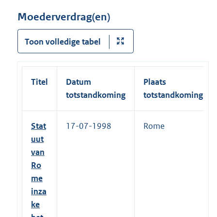
Moederverdrag(en)
Toon volledige tabel
Titel
Datum
Plaats
totstandkoming
totstandkoming
Stat
17-07-1998
Rome
uut
van
Ro
me
inza
ke