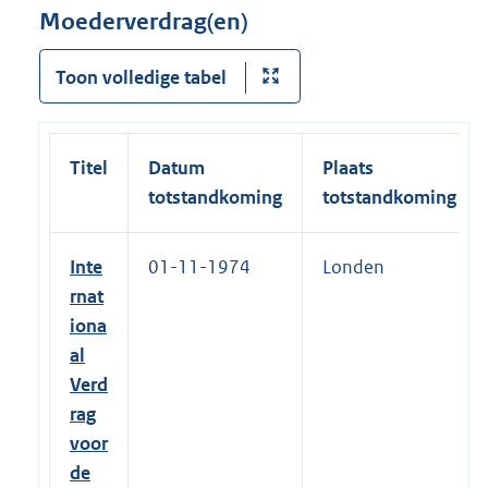
Moederverdrag(en)
Toon volledige tabel
Titel
Datum
Plaats
totstandkoming
totstandkoming
Inte
01-11-1974
Londen
rnat
iona
al
Verd
rag
voor
de