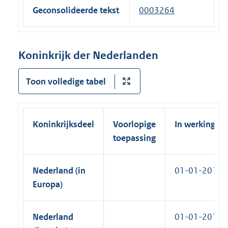
r
k
x
i
Geconsolideerde tekst
0003264
n
)
t
n
e
e
k
l
r
)
Koninkrijk der Nederlanden
i
n
n
e
Toon volledige tabel
k
l
)
i
n
Koninkrijksdeel
Voorlopige
In werking
k
toepassing
)
Nederland (in
01-01-2012
Europa)
Nederland
01-01-2012