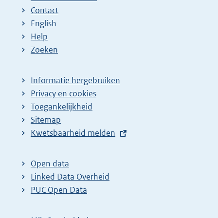
Contact
English
Help
Zoeken
Informatie hergebruiken
Privacy en cookies
Toegankelijkheid
Sitemap
E
Kwetsbaarheid melden
x
t
Open data
e
Linked Data Overheid
r
PUC Open Data
n
e