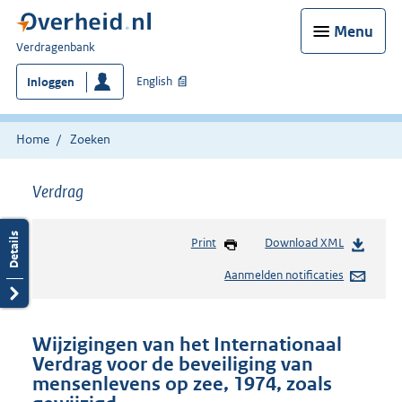
Menu
U
Verdragenbank
bent
English
Inloggen
hier:
Home
Zoeken
Verdrag
Print
Download XML
Aanmelden notificaties
Wijzigingen van het Internationaal
Verdrag voor de beveiliging van
mensenlevens op zee, 1974, zoals