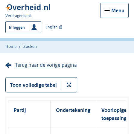
Menu
U
Verdragenbank
bent
English
Inloggen
hier:
Home
Zoeken
Terug naar de vorige pagina
Toon volledige tabel
Partij
Ondertekening
Voorlopige
toepassing