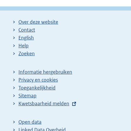
Over deze website
Contact
English
Help
Zoeken
Informatie hergebruiken
Privacy en cookies
Toegankelijkheid
Sitemap
E
Kwetsbaarheid melden
x
t
Open data
e
Linked Data Overheid