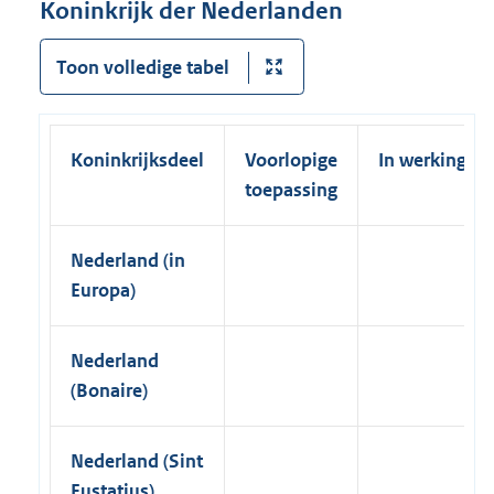
Koninkrijk der Nederlanden
l
k
i
)
Toon volledige tabel
n
k
)
Koninkrijksdeel
Voorlopige
In werking
toepassing
Nederland (in
Europa)
Nederland
(Bonaire)
Nederland (Sint
Eustatius)