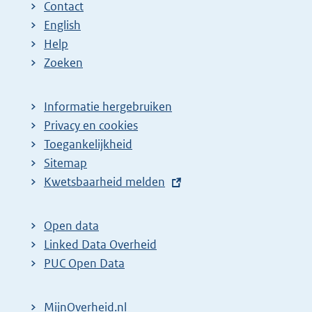
Contact
English
Help
Zoeken
Informatie hergebruiken
Privacy en cookies
Toegankelijkheid
Sitemap
E
Kwetsbaarheid melden
x
t
Open data
e
Linked Data Overheid
r
PUC Open Data
n
e
MijnOverheid.nl