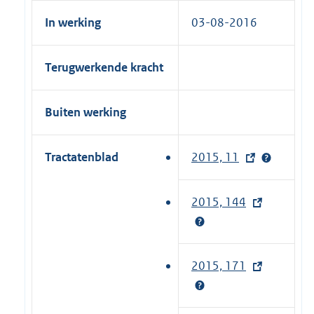
In werking
03-08-2016
Terugwerkende kracht
Buiten werking
Tractatenblad
2015, 11
(
e
x
2015, 144
(
t
e
e
x
r
t
2015, 171
(
n
e
e
e
r
x
l