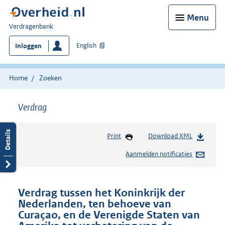
Menu
U
Verdragenbank
bent
English
Inloggen
hier:
Home
Zoeken
Verdrag
Print
Download XML
Aanmelden notificaties
Verdrag tussen het Koninkrijk der
Nederlanden, ten behoeve van
Curaçao, en de Verenigde Staten van