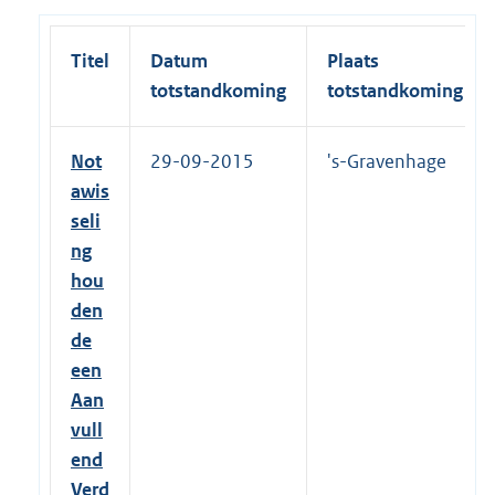
Titel
Datum
Plaats
totstandkoming
totstandkoming
Not
29-09-2015
's-Gravenhage
awis
seli
ng
hou
den
de
een
Aan
vull
end
Verd