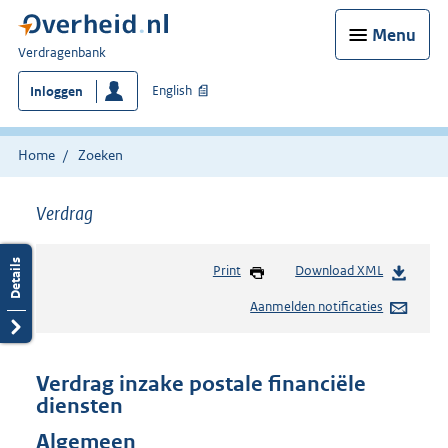
Menu
U
Verdragenbank
bent
English
Inloggen
hier:
Home
Zoeken
Verdrag
Print
Download XML
Aanmelden notificaties
Verdrag inzake postale financiële
diensten
Algemeen