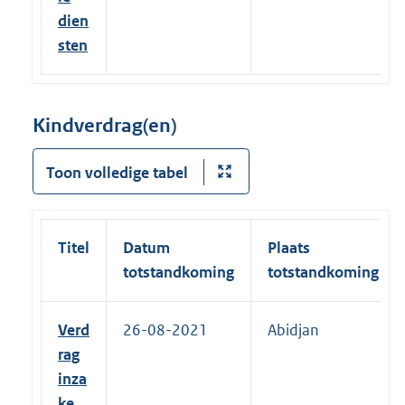
dien
sten
Kindverdrag(en)
Toon volledige tabel
Titel
Datum
Plaats
totstandkoming
totstandkoming
Verd
26-08-2021
Abidjan
rag
inza
ke