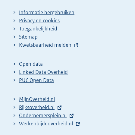
Informatie hergebruiken
Privacy en cookies
Toegankelijkheid
Sitemap
E
Kwetsbaarheid melden
x
t
Open data
e
Linked Data Overheid
r
PUC Open Data
n
e
MijnOverheid.nl
l
E
Rijksoverheid.nl
(
i
x
E
Ondernemersplein.nl
e
(
n
t
x
E
Werkenbijdeoverheid.nl
x
e
(
k
e
t
x
t
x
e
: