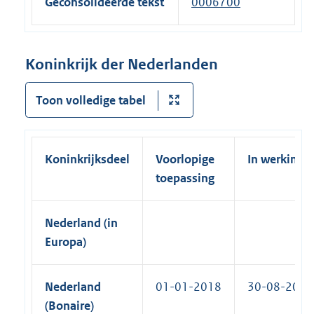
i
Geconsolideerde tekst
0006700
n
t
n
e
e
k
l
r
)
Koninkrijk der Nederlanden
i
n
n
e
Toon volledige tabel
k
l
)
i
n
Koninkrijksdeel
Voorlopige
In werking
k
toepassing
)
Nederland (in
Europa)
Nederland
01-01-2018
30-08-2018
(Bonaire)