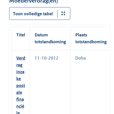
Moederverdrag(en)
Toon volledige tabel
Titel
Datum
Plaats
totstandkoming
totstandkoming
Verd
11-10-2012
Doha
rag
inza
ke
post
ale
fina
ncië
le