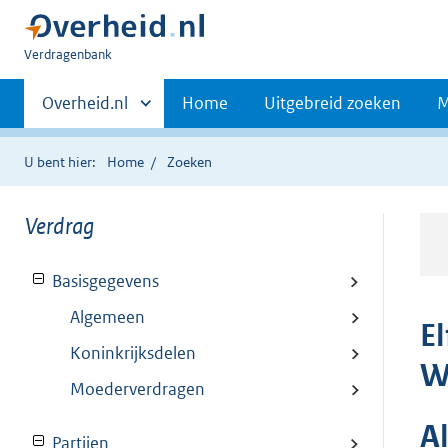
U
Verdragenbank
bent
Primaire
hier:
Andere
Overheid.nl
Home
Uitgebreid zoeken
M
sites
navigatie
binnen
U bent hier:
Home
Zoeken
Verdrag
Basisgegevens
Algemeen
E
Koninkrijksdelen
W
Moederverdragen
A
Partijen