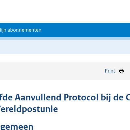
ijn abonnementen
Print
lfde Aanvullend Protocol bij de 
ereldpostunie
lgemeen