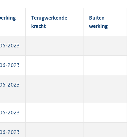
e
)
n
l
k
i
werking
Terugwerkende
Buiten
)
n
kracht
werking
k
)
06-2023
06-2023
06-2023
06-2023
06-2023