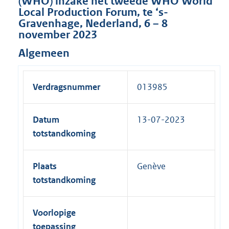
(WHO) inzake het tweede WHO World
Local Production Forum, te ‘s-
Gravenhage, Nederland, 6 – 8
november 2023
Algemeen
Verdragsnummer
013985
Datum
13-07-2023
totstandkoming
Plaats
Genève
totstandkoming
Voorlopige
toepassing