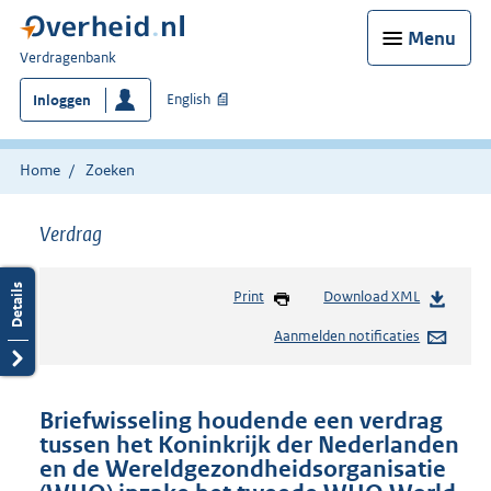
Menu
U
Verdragenbank
bent
English
Inloggen
hier:
Home
Zoeken
Verdrag
Print
Download XML
Aanmelden notificaties
Briefwisseling houdende een verdrag
tussen het Koninkrijk der Nederlanden
en de Wereldgezondheidsorganisatie