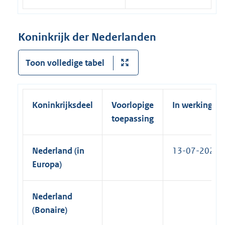
e
e
r
l
n
Koninkrijk der Nederlanden
i
e
n
l
Toon volledige tabel
k
i
)
n
k
Koninkrijksdeel
Voorlopige
In werking
)
toepassing
Nederland (in
13-07-2023
Europa)
Nederland
(Bonaire)