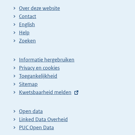
Over deze website
Contact
English
Help
Zoeken
Informatie hergebruiken
Privacy en cookies
Toegankelijkheid
Sitemap
E
Kwetsbaarheid melden
x
t
Open data
e
Linked Data Overheid
r
PUC Open Data
n