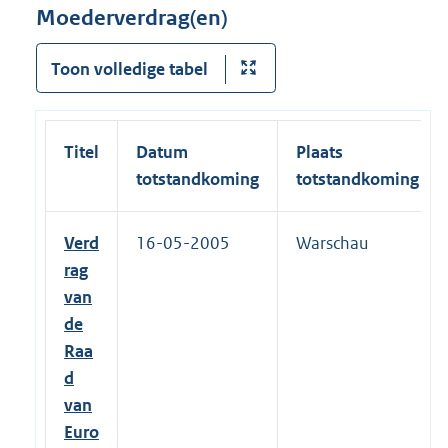
Moederverdrag(en)
Toon volledige tabel
Titel
Datum
Plaats
totstandkoming
totstandkoming
Verd
16-05-2005
Warschau
rag
van
de
Raa
d
van
Euro