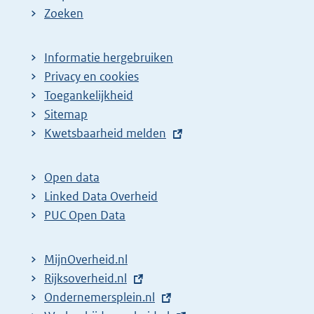
Zoeken
Informatie hergebruiken
Privacy en cookies
Toegankelijkheid
Sitemap
E
Kwetsbaarheid melden
x
t
Open data
e
Linked Data Overheid
r
PUC Open Data
n
e
MijnOverheid.nl
l
E
Rijksoverheid.nl
(
i
x
E
Ondernemersplein.nl
e
(
n