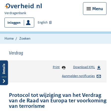
Menu
U
Verdragenbank
bent
English
Inloggen
hier:
Home
Zoeken
Verdrag
Print
Download XML
Aanmelden notificaties
Protocol tot wijziging van het Verdrag
van de Raad van Europa ter voorkoming
van terrorisme