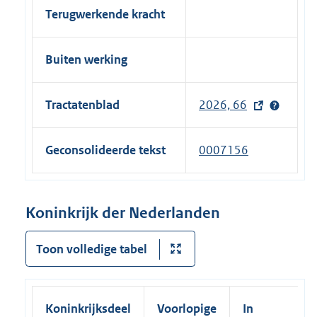
Terugwerkende kracht
Buiten werking
Tractatenblad
2026, 66
(
e
x
Geconsolideerde tekst
0007156
t
e
r
Koninkrijk der Nederlanden
n
e
Toon volledige tabel
l
i
n
Koninkrijksdeel
Voorlopige
In
k