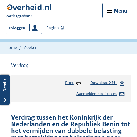
Menu
U
Verdragenbank
bent
English
Inloggen
hier:
Home
Zoeken
Verdrag
Print
Download XML
Aanmelden notificaties
Verdrag tussen het Koninkrijk der
Nederlanden en de Republiek Benin tot
het vermijden van dubbele belasting