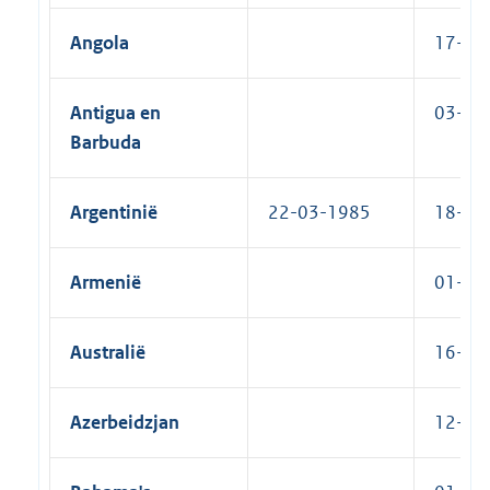
Angola
17-05-
Antigua en
03-12-
Barbuda
Argentinië
22-03-1985
18-01-
Armenië
01-10-
Australië
16-09-
Azerbeidzjan
12-06-