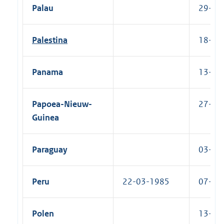
Palau
29-05-
Palestina
18-03-
Panama
13-02-
Papoea-Nieuw-
27-10-
Guinea
Paraguay
03-12-
Peru
22-03-1985
07-04-
Polen
13-07-