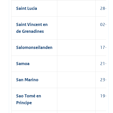
Saint Lucia
28-07-
Saint Vincent en
02-12-
de Grenadines
Salomonseilanden
17-06-
Samoa
21-12-
San Marino
23-04-
Sao Tomé en
19-11-
Principe