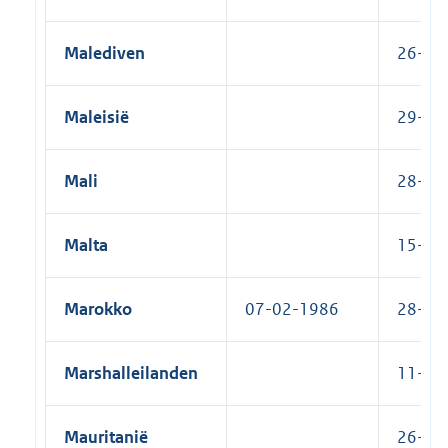
Malediven
26-04-
Maleisië
29-08-
Mali
28-10-
Malta
15-09-
Marokko
07-02-1986
28-12-
Marshalleilanden
11-03-
Mauritanië
26-05-