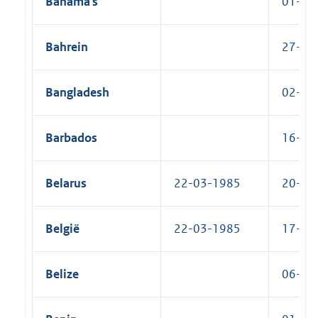
Bahama's
01-04-
Bahrein
27-04-
Bangladesh
02-08-
Barbados
16-10-
Belarus
22-03-1985
20-06-
België
22-03-1985
17-10-
Belize
06-06-