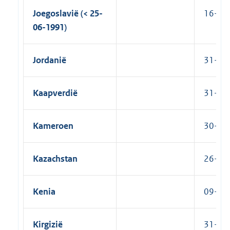
Joegoslavië (< 25-
16-04-
06-1991)
Jordanië
31-05-
Kaapverdië
31-07-
Kameroen
30-08-
Kazachstan
26-08-
Kenia
09-11-
Kirgizië
31-05-