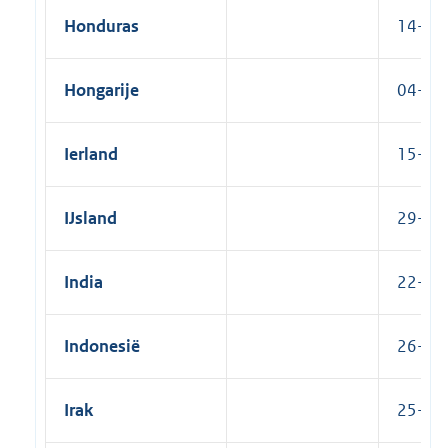
Honduras
14-10-
Hongarije
04-05-
Ierland
15-09-
IJsland
29-08-
India
22-03-
Indonesië
26-06-
Irak
25-06-