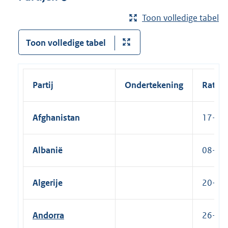
Toon volledige tabel
Toon volledige tabel
Partij
Ondertekening
Ratific
Afghanistan
17-06-
Albanië
08-10-
Algerije
20-10-
Andorra
26-01-