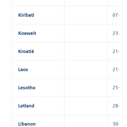
Kiribati
07-01-
Koeweit
23-11-
Kroatië
21-09
Laos
21-08-
Lesotho
25-03-
Letland
28-04-
Libanon
30-03-