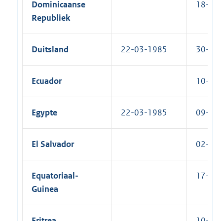
Dominicaanse
18-05-
Republiek
Duitsland
22-03-1985
30-09-
Ecuador
10-04-
Egypte
22-03-1985
09-05-
El Salvador
02-10-
Equatoriaal-
17-08-
Guinea
Eritrea
10-03-