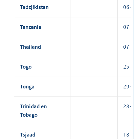
Tadzjikistan
06-05-
Tanzania
07-04-
Thailand
07-07-
Togo
25-02-
Tonga
29-07-
Trinidad en
28-08-
Tobago
Tsjaad
18-05-