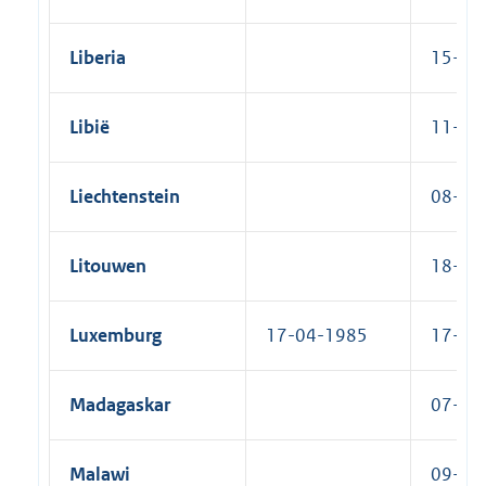
Liberia
15-01-
Libië
11-07-
Liechtenstein
08-02-
Litouwen
18-01-
Luxemburg
17-04-1985
17-10-
Madagaskar
07-11-
Malawi
09-01-