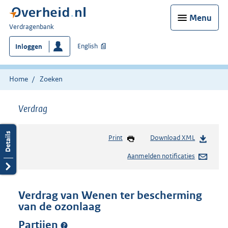
Menu
U
Verdragenbank
bent
English
Inloggen
hier:
Home
Zoeken
Verdrag
Print
Download XML
Aanmelden notificaties
Verdrag van Wenen ter bescherming
van de ozonlaag
Partijen