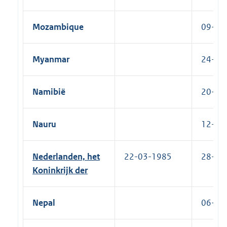
Mozambique
09-09-
Myanmar
24-11-
Namibië
20-09-
Nauru
12-11-
Nederlanden, het
22-03-1985
28-09-
Koninkrijk der
Nepal
06-07-