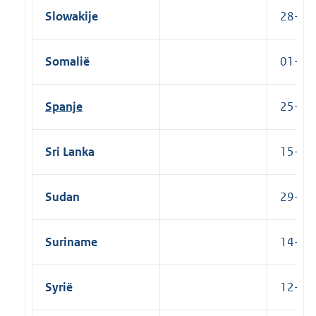
Slowakije
28-05
Somalië
01-08-
Spanje
25-07-
Sri Lanka
15-12-
Sudan
29-01-
Suriname
14-10-
Syrië
12-12-