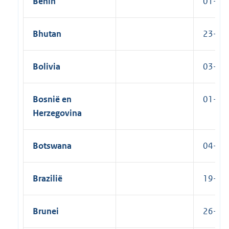
Benin
01-07-
Bhutan
23-08-
Bolivia
03-10-
Bosnië en
01-09
Herzegovina
Botswana
04-12-
Brazilië
19-03-
Brunei
26-07-