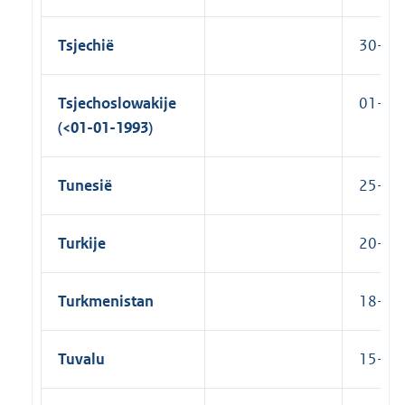
Tsjechië
30-09
Tsjechoslowakije
01-10-
(<01-01-1993)
Tunesië
25-09-
Turkije
20-09-
Turkmenistan
18-11-
Tuvalu
15-07-