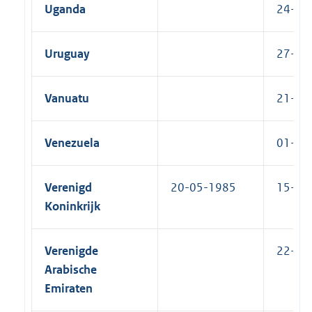
Uganda
24-06-
Uruguay
27-02-
Vanuatu
21-11-
Venezuela
01-09-
Verenigd
20-05-1985
15-05-
Koninkrijk
Verenigde
22-12-
Arabische
Emiraten