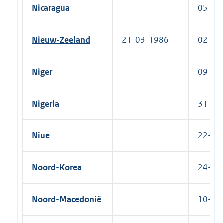
Nicaragua
05-03-
Nieuw-Zeeland
21-03-1986
02-06-
Niger
09-10-
Nigeria
31-10-
Niue
22-12-
Noord-Korea
24-01-
Noord-Macedonië
10-03