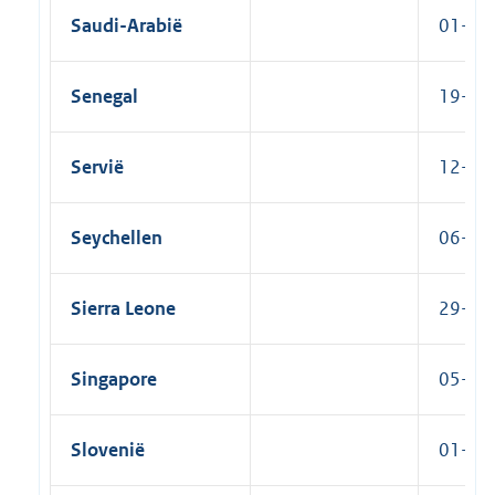
Saudi-Arabië
01-03-
Senegal
19-03-
Servië
12-03
Seychellen
06-01-
Sierra Leone
29-08-
Singapore
05-01-
Slovenië
01-07