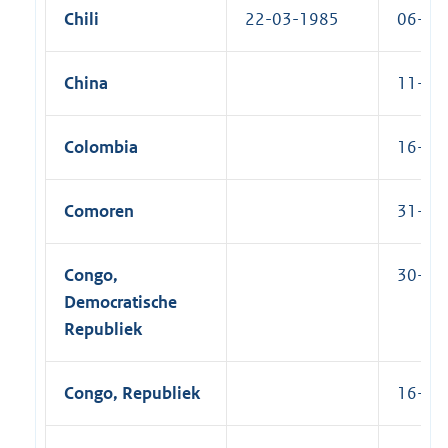
Chili
22-03-1985
06-03-
China
11-09-
Colombia
16-07-
Comoren
31-10-
Congo,
30-11-
Democratische
Republiek
Congo, Republiek
16-11-