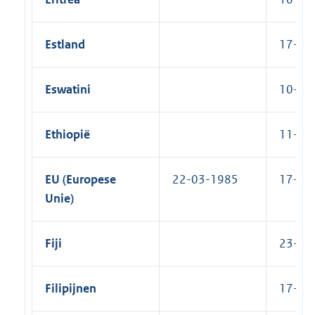
Estland
17-10-
Eswatini
10-11-
Ethiopië
11-10-
EU (Europese
22-03-1985
17-10-
Unie)
Fiji
23-10-
Filipijnen
17-07-