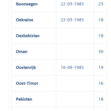
Noorwegen
22-03-1985
23-09-
Oekraïne
22-03-1985
18-06-
Oezbekistan
18-05-
Oman
30-06-
Oostenrijk
16-09-1985
19-08-
Oost-Timor
16-09-
Pakistan
18-12-