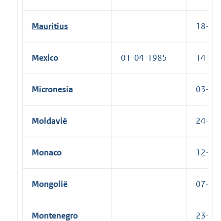
Mauritius
18-08-
Mexico
01-04-1985
14-09-
Micronesia
03-08-
Moldavië
24-10-
Monaco
12-03-
Mongolië
07-03-
Montenegro
23-10