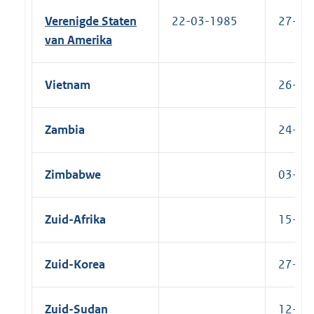
Verenigde Staten
22-03-1985
27-08-
van Amerika
Vietnam
26-01-
Zambia
24-01-
Zimbabwe
03-11-
Zuid-Afrika
15-01-
Zuid-Korea
27-02-
Zuid-Sudan
12-01-