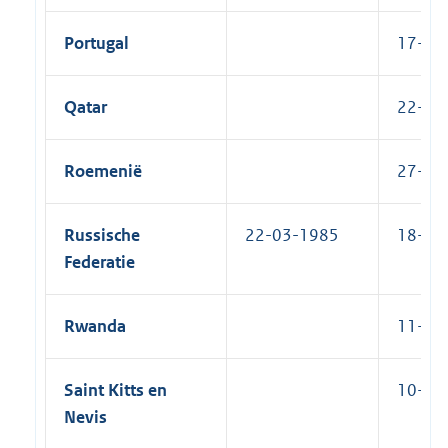
Portugal
17-10-
Qatar
22-01-
Roemenië
27-01-
Russische
22-03-1985
18-06-
Federatie
Rwanda
11-10-
Saint Kitts en
10-08-
Nevis