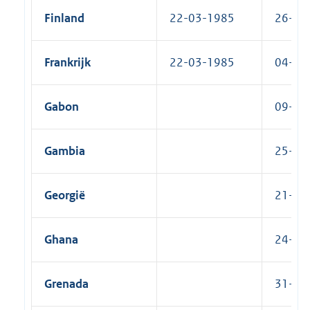
Finland
22-03-1985
26-09-
Frankrijk
22-03-1985
04-12-
Gabon
09-02-
Gambia
25-07-
Georgië
21-03-
Ghana
24-07-
Grenada
31-03-