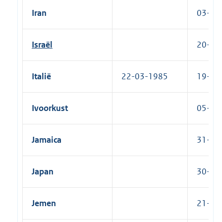
Iran
03-10-
Israël
20-06-
Italië
22-03-1985
19-09-
Ivoorkust
05-04-
Jamaica
31-03-
Japan
30-09-
Jemen
21-02-