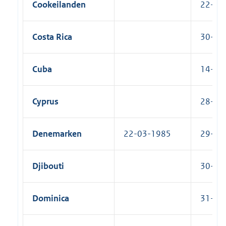
Cookeilanden
22-12-
Costa Rica
30-07-
Cuba
14-07-
Cyprus
28-05-
Denemarken
22-03-1985
29-09-
Djibouti
30-09-
Dominica
31-03-