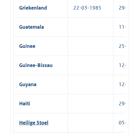
Griekenland
22-03-1985
29-12-
Guatemala
11-09-
Guinee
25-06-
Guinee-Bissau
12-11-
Guyana
12-08-
Haïti
29-03-
Heilige Stoel
05-05-