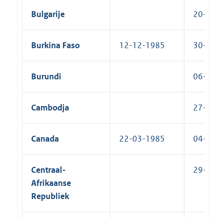
Bulgarije
20-11-
Burkina Faso
12-12-1985
30-03-
Burundi
06-01-
Cambodja
27-06-
Canada
22-03-1985
04-06-
Centraal-
29-03-
Afrikaanse
Republiek