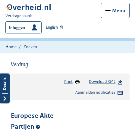
Menu
U
Verdragenbank
bent
English
Inloggen
hier:
Home
Zoeken
Verdrag
Print
Download XML
Aanmelden notificaties
Europese Akte
Partijen