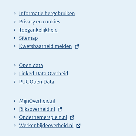
Informatie hergebruiken
Privacy en cookies
Toegankelijkheid
Sitemap
E
Kwetsbaarheid melden
x
t
Open data
e
Linked Data Overheid
r
PUC Open Data
n
e
MijnOverheid.nl
l
E
Rijksoverheid.nl
(
i
x
E
Ondernemersplein.nl
e
(
n
t
x
E
Werkenbijdeoverheid.nl
x
e
(
k
e
t
x
t
x
e