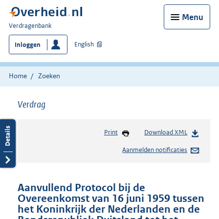
Menu
U
Verdragenbank
bent
English
Inloggen
hier:
Home
Zoeken
Verdrag
Print
Download XML
Aanmelden notificaties
Aanvullend Protocol bij de
Overeenkomst van 16 juni 1959 tussen
het Koninkrijk der Nederlanden en de