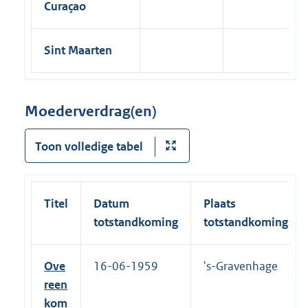
Curaçao
Sint Maarten
Moederverdrag(en)
Toon volledige tabel
Titel
Datum
Plaats
totstandkoming
totstandkoming
Ove
16-06-1959
's-Gravenhage
reen
kom