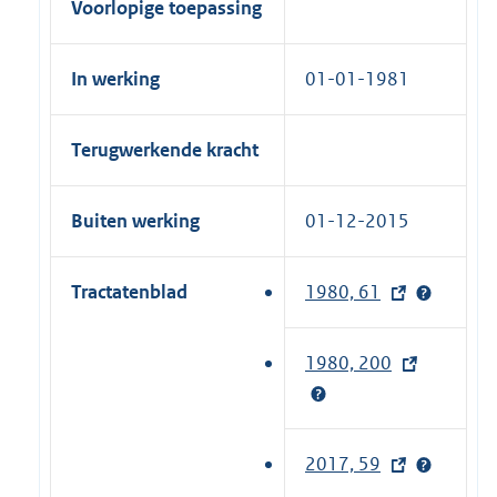
Voorlopige toepassing
In werking
01-01-1981
Terugwerkende kracht
Buiten werking
01-12-2015
Tractatenblad
1980, 61
(
e
x
1980, 200
(
t
e
e
x
r
t
2017, 59
(
n
e
e