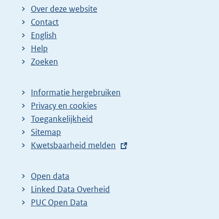
Over deze website
Contact
English
Help
Zoeken
Informatie hergebruiken
Privacy en cookies
Toegankelijkheid
Sitemap
E
Kwetsbaarheid melden
x
t
Open data
e
Linked Data Overheid
r
PUC Open Data
n