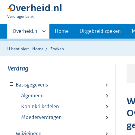
U
Verdragenbank
bent
Primaire
hier:
Andere
Overheid.nl
Home
Uitgebreid zoeken
M
sites
navigatie
binnen
U bent hier:
Home
Zoeken
Verdrag
Basisgegevens
Algemeen
W
Koninkrijksdelen
O
Moederverdragen
g
Wijzigingen