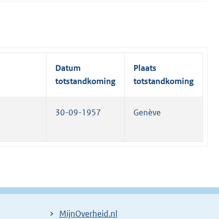
Datum
Plaats
totstandkoming
totstandkoming
30-09-1957
Genève
MijnOverheid.nl