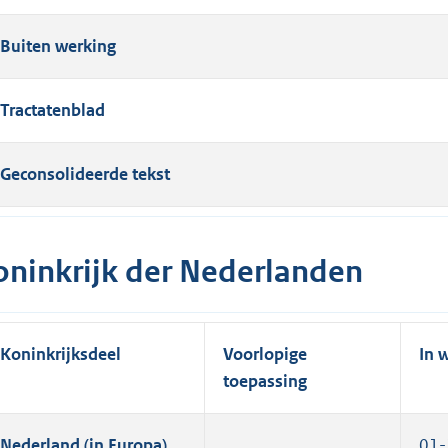
Buiten werking
Tractatenblad
Geconsolideerde tekst
oninkrijk der Nederlanden
Koninkrijksdeel
Voorlopige
In 
toepassing
Nederland (in Europa)
01-