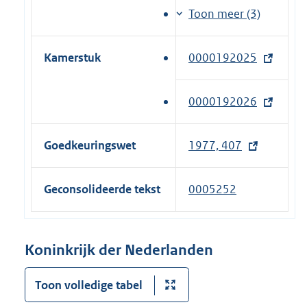
r
)
t
i
Toon meer (3)
n
e
n
e
r
k
l
Kamerstuk
0000192025
(
n
)
i
e
e
n
x
l
0000192026
(
k
t
i
e
)
e
n
x
Goedkeuringswet
1977, 407
r
k
t
n
)
e
e
Geconsolideerde tekst
0005252
r
l
n
i
e
n
Koninkrijk der Nederlanden
l
k
i
)
Toon volledige tabel
n
k