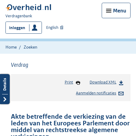
Menu
U
Verdragenbank
bent
English
Inloggen
hier:
Home
Zoeken
Verdrag
Print
Download XML
Aanmelden notificaties
Akte betreffende de verkiezing van de
leden van het Europees Parlement door
middel van rechtstreekse algemene