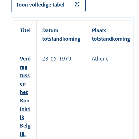
Toon volledige tabel
Titel
Datum
Plaats
totstandkoming
totstandkoming
Verd
28-05-1979
Athene
rag
tuss
en
het
Kon
inkri
jk
Belg
ië,