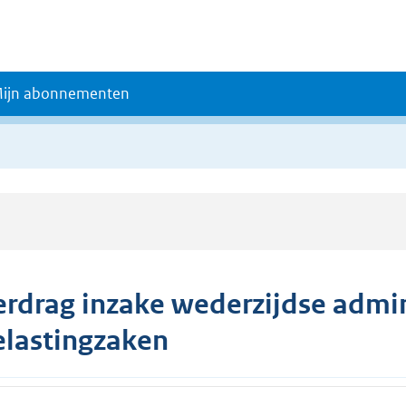
ijn abonnementen
erdrag inzake wederzijdse admini
elastingzaken