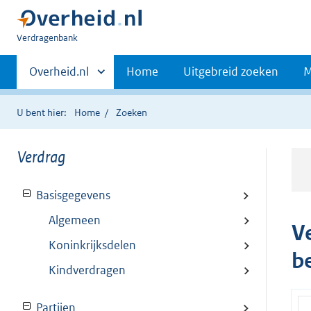
U
Verdragenbank
bent
Primaire
hier:
Andere
Overheid.nl
Home
Uitgebreid zoeken
M
sites
navigatie
binnen
U bent hier:
Home
Zoeken
Verdrag
Basisgegevens
Algemeen
V
Koninkrijksdelen
b
Kindverdragen
Partijen