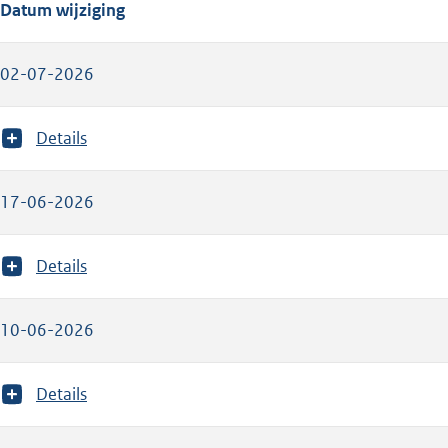
Datum wijziging
02-07-2026
T
Details
o
o
n
17-06-2026
m
e
e
T
Details
r
o
v
o
a
n
10-06-2026
n
m
:
e
e
T
Details
r
o
v
o