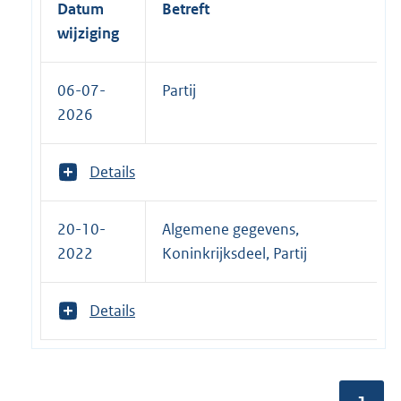
Datum
Betreft
wijziging
06-07-
Partij
2026
T
Details
o
o
n
20-10-
Algemene gegevens,
m
2022
Koninkrijksdeel, Partij
e
e
r
T
Details
v
o
a
o
n
n
:
m