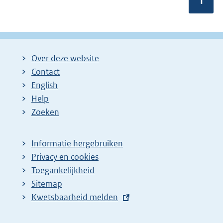
Pagin
1
e
e
r
v
a
n
Over deze website
:
Contact
English
Help
Zoeken
Informatie hergebruiken
Privacy en cookies
Toegankelijkheid
Sitemap
E
Kwetsbaarheid melden
x