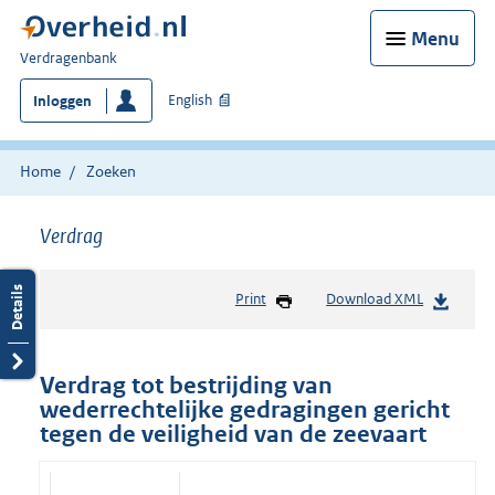
Menu
U
Verdragenbank
bent
English
Inloggen
hier:
Home
Zoeken
Verdrag
Print
Download XML
Verdrag tot bestrijding van
wederrechtelijke gedragingen gericht
tegen de veiligheid van de zeevaart