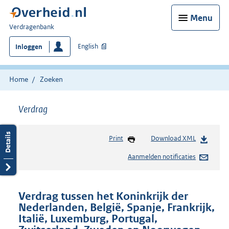
Menu
U
Verdragenbank
bent
English
Inloggen
hier:
Home
Zoeken
Verdrag
Print
Download XML
Aanmelden notificaties
Verdrag tussen het Koninkrijk der
Nederlanden, België, Spanje, Frankrijk,
Italië, Luxemburg, Portugal,