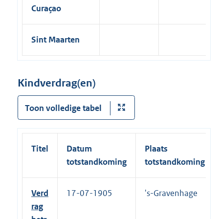
Curaçao
Sint Maarten
Kindverdrag(en)
Toon volledige tabel
Titel
Datum
Plaats
totstandkoming
totstandkoming
Verd
17-07-1905
's-Gravenhage
rag