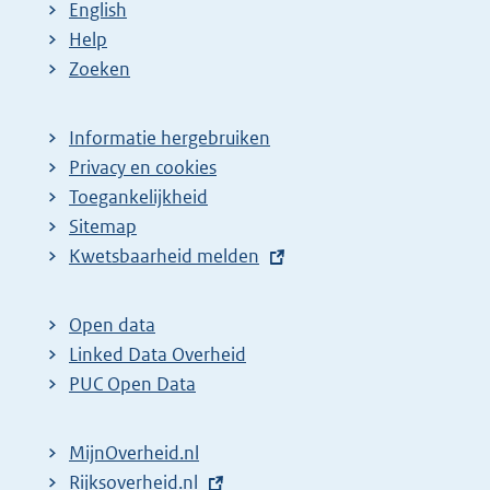
English
Help
Zoeken
Informatie hergebruiken
Privacy en cookies
Toegankelijkheid
Sitemap
E
Kwetsbaarheid melden
x
t
Open data
e
Linked Data Overheid
r
PUC Open Data
n
e
MijnOverheid.nl
l
E
Rijksoverheid.nl
(