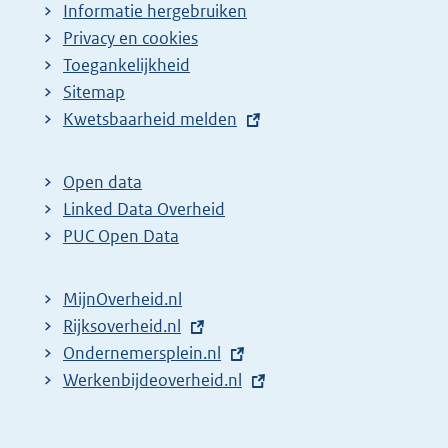
Informatie hergebruiken
Privacy en cookies
Toegankelijkheid
Sitemap
E
Kwetsbaarheid melden
x
t
Open data
e
Linked Data Overheid
r
PUC Open Data
n
e
MijnOverheid.nl
l
E
Rijksoverheid.nl
(
i
x
E
Ondernemersplein.nl
e
(
n
t
x
E
Werkenbijdeoverheid.nl
x
e
(
k
e
t
x
t
x
e
:
r
e
t
e
t
x