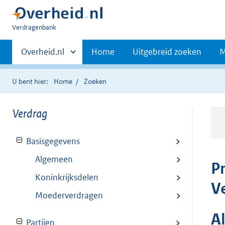
U
Verdragenbank
bent
Primaire
hier:
Andere
Overheid.nl
Home
Uitgebreid zoeken
M
sites
navigatie
binnen
U bent hier:
Home
Zoeken
Verdrag
Basisgegevens
Algemeen
P
Koninkrijksdelen
V
Moederverdragen
A
Partijen