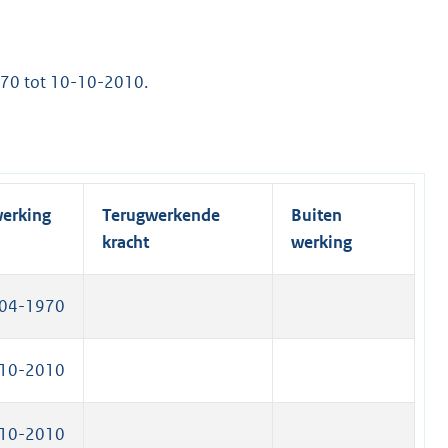
e
)
r
n
l
n
k
i
e
)
970 tot 10-10-2010.
n
l
k
i
)
n
k
)
werking
Terugwerkende
Buiten
kracht
werking
04-1970
10-2010
10-2010