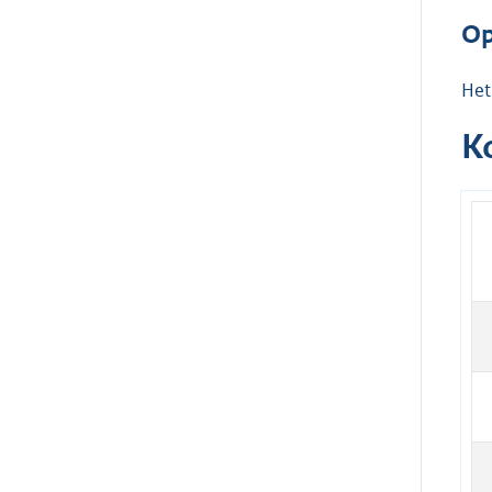
Op
Het
K