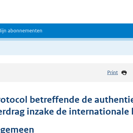
ijn abonnementen
Print
rotocol betreffende de authentie
erdrag inzake de internationale 
lgemeen