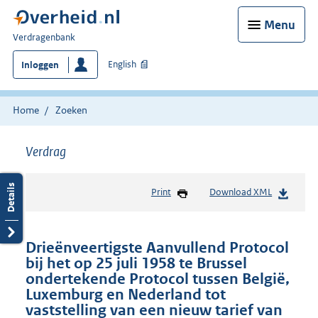
Menu
U
Verdragenbank
bent
English
Inloggen
hier:
Home
Zoeken
Verdrag
Print
Download XML
Drieënveertigste Aanvullend Protocol
bij het op 25 juli 1958 te Brussel
ondertekende Protocol tussen België,
Luxemburg en Nederland tot
vaststelling van een nieuw tarief van