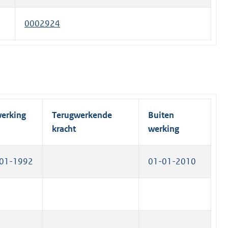
l
e
n
k
i
x
e
0002924
)
n
t
l
k
e
i
)
r
n
n
k
e
)
l
i
werking
Terugwerkende
Buiten
n
kracht
werking
k
)
01-1992
01-01-2010