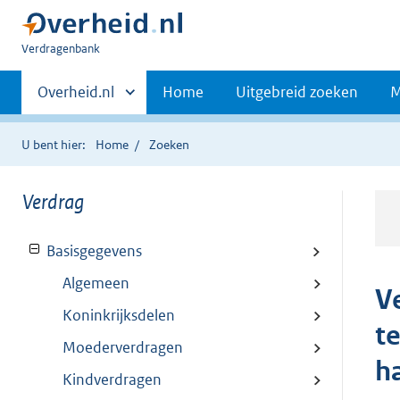
U
Verdragenbank
bent
Primaire
hier:
Andere
Overheid.nl
Home
Uitgebreid zoeken
M
sites
navigatie
binnen
U bent hier:
Home
Zoeken
Verdrag
Basisgegevens
Algemeen
V
Koninkrijksdelen
te
Moederverdragen
h
Kindverdragen