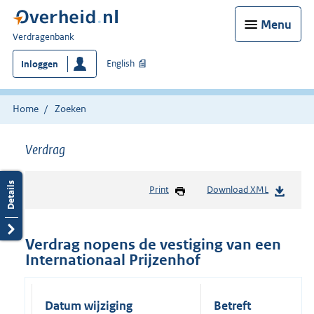
Menu
U
Verdragenbank
bent
English
Inloggen
hier:
Home
Zoeken
Verdrag
Print
Download XML
Verdrag nopens de vestiging van een
Internationaal Prijzenhof
Datum wijziging
Betreft