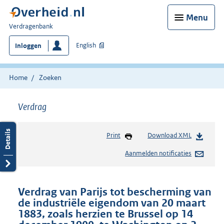
Menu
U
Verdragenbank
bent
English
Inloggen
hier:
Home
Zoeken
Verdrag
Print
Download XML
Aanmelden notificaties
Verdrag van Parijs tot bescherming van
de industriële eigendom van 20 maart
1883, zoals herzien te Brussel op 14