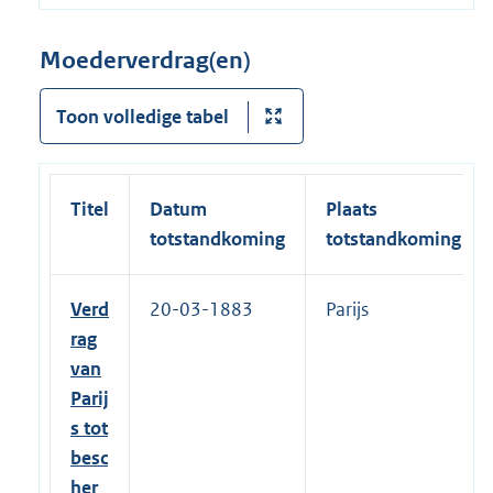
Moederverdrag(en)
Toon volledige tabel
Titel
Datum
Plaats
totstandkoming
totstandkoming
Verd
20-03-1883
Parijs
rag
van
Parij
s tot
besc
her