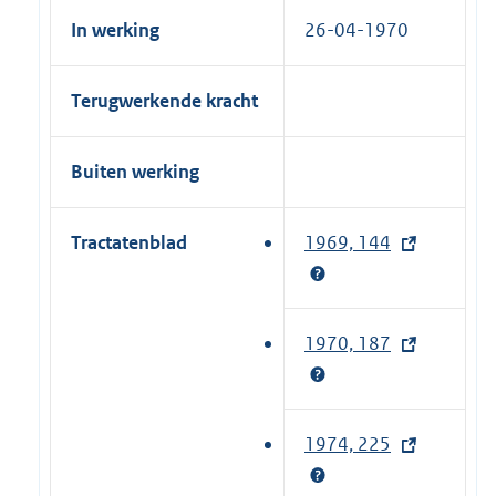
In werking
26-04-1970
Terugwerkende kracht
Buiten werking
Tractatenblad
1969, 144
(
e
x
t
1970, 187
(
e
e
r
x
n
t
1974, 225
(
e
e
e
l
r