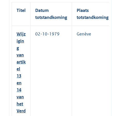
Titel
Datum
Plaats
totstandkoming
totstandkoming
Wijz
02-10-1979
Genève
igin
g
van
artik
el
13
en
14
van
het
Verd