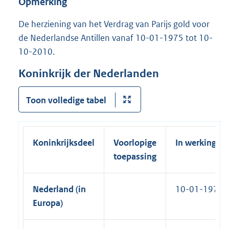
Opmerking
l
k
i
De herziening van het Verdrag van Parijs gold voor
)
n
de Nederlandse Antillen vanaf 10-01-1975 tot 10-
k
10-2010.
)
Koninkrijk der Nederlanden
Toon volledige tabel
Koninkrijksdeel
Voorlopige
In werking
toepassing
Nederland (in
10-01-1975
Europa)