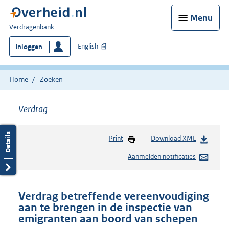
Menu
U
Verdragenbank
bent
English
Inloggen
hier:
Home
Zoeken
Verdrag
Print
Download XML
Aanmelden notificaties
Verdrag betreffende vereenvoudiging
aan te brengen in de inspectie van
emigranten aan boord van schepen