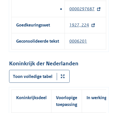
n
x
0000297687
(
k
t
e
)
e
x
Goedkeuringswet
1927, 224
r
t
n
e
e
Geconsolideerde tekst
0006201
r
l
n
i
e
n
Koninkrijk der Nederlanden
l
k
i
)
Toon volledige tabel
n
k
)
Koninkrijksdeel
Voorlopige
In werking
toepassing