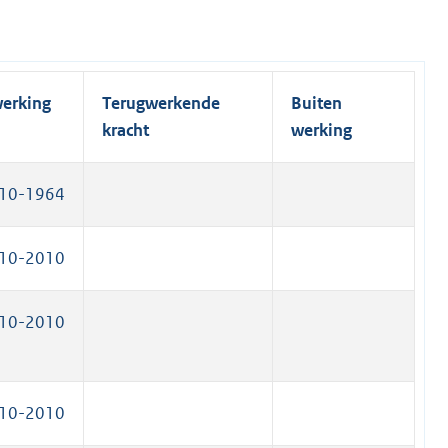
i
e
)
n
l
k
i
)
n
werking
Terugwerkende
Buiten
k
kracht
werking
)
10-1964
10-2010
10-2010
10-2010