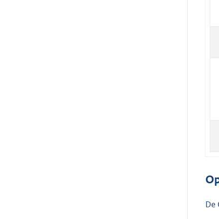
Op
De 