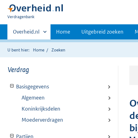
U
Verdragenbank
bent
Primaire
hier:
Andere
Overheid.nl
Home
Uitgebreid zoeken
M
sites
navigatie
binnen
U bent hier:
Home
Zoeken
Verdrag
Basisgegevens
Algemeen
O
Koninkrijksdelen
d
Moederverdragen
b
Partijen