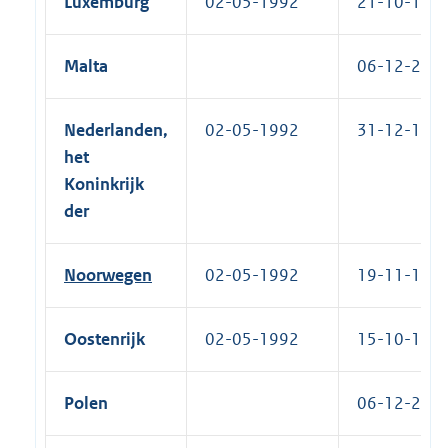
Luxemburg
02-05-1992
21-10-1993
Malta
06-12-2005
Nederlanden,
02-05-1992
31-12-1992
het
Koninkrijk
der
Noorwegen
02-05-1992
19-11-1992
Oostenrijk
02-05-1992
15-10-1992
Polen
06-12-2005