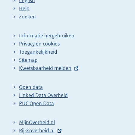
English
Help
Zoeken
Informatie hergebruiken
Privacy en cookies
Toegankelijkheid
Sitemap
E
Kwetsbaarheid melden
x
t
Open data
e
Linked Data Overheid
r
PUC Open Data
n
e
MijnOverheid.nl
l
E
Rijksoverheid.nl
(
i