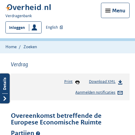
Menu
U
Verdragenbank
bent
English
Inloggen
hier:
Home
Zoeken
Verdrag
Print
Download XML
Aanmelden notificaties
Overeenkomst betreffende de
Europese Economische Ruimte
Partijen